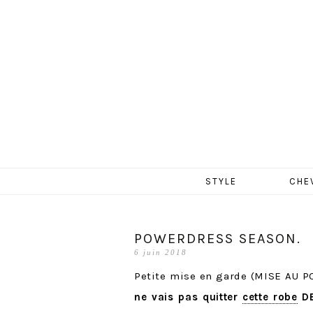
MERCR
Aller
STYLE
CHE
au
contenu
POWERDRESS SEASON.
6 juin 2018
Petite mise en garde (MISE AU P
ne vais pas quitter
cette robe
DE