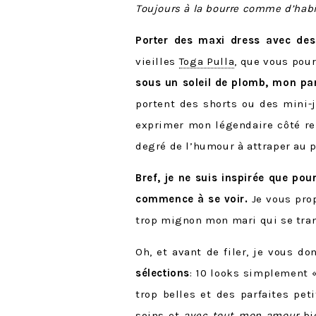
Toujours à la bourre comme d’hab
Porter des maxi dress avec de
vieilles
Toga Pulla
, que vous pour
sous un soleil de plomb, mon pa
portent des shorts ou des mini-j
exprimer mon légendaire côté reb
degré de l’humour à attraper au p
Bref, je ne suis inspirée que pou
commence à se voir.
Je vous pro
trop mignon mon mari qui se tra
Oh, et avant de filer, je vous d
sélections
: 10 looks simplement 
trop belles et des parfaites pet
soins et
avec tout mon amour
bi