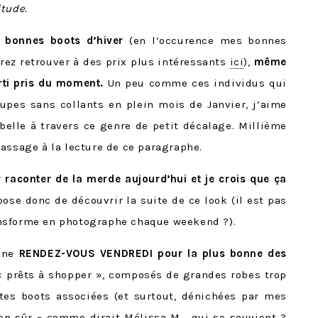
itude.
s bonnes boots d’hiver
(en l’occurence mes bonnes
rez retrouver à des prix plus intéressants
ici
),
même
rti pris du moment.
Un peu comme ces individus qui
upes sans collants en plein mois de Janvier, j’aime
elle à travers ce genre de petit décalage. Millième
assage à la lecture de ce paragraphe.
r raconter de la merde aujourd’hui et je crois que ça
pose donc de découvrir la suite de ce look (il est pas
nsforme en photographe chaque weekend ?).
onne
RENDEZ-VOUS VENDREDI pour la plus bonne des
« prêts à shopper », composés de grandes robes trop
ites boots associées (et surtout, dénichées par mes
en sûr – comme dirait
Mélissa M
… qui se souvient ?