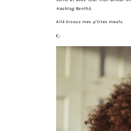
Hashtag Benthi
).
Allé bisous mes p’tites meufs.