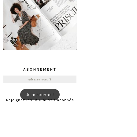
ABONNEMENT
Adresse
e-
mail
Je m'abonne !
Rejoignez les 398 autres abonnés