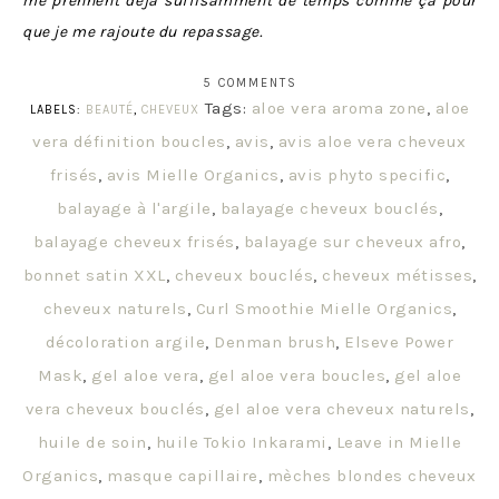
me prennent déjà suffisamment de temps comme ça pour
que je me rajoute du repassage.
5 COMMENTS
Tags:
aloe vera aroma zone
,
aloe
LABELS:
BEAUTÉ
,
CHEVEUX
vera définition boucles
,
avis
,
avis aloe vera cheveux
frisés
,
avis Mielle Organics
,
avis phyto specific
,
balayage à l'argile
,
balayage cheveux bouclés
,
balayage cheveux frisés
,
balayage sur cheveux afro
,
bonnet satin XXL
,
cheveux bouclés
,
cheveux métisses
,
cheveux naturels
,
Curl Smoothie Mielle Organics
,
décoloration argile
,
Denman brush
,
Elseve Power
Mask
,
gel aloe vera
,
gel aloe vera boucles
,
gel aloe
vera cheveux bouclés
,
gel aloe vera cheveux naturels
,
huile de soin
,
huile Tokio Inkarami
,
Leave in Mielle
Organics
,
masque capillaire
,
mèches blondes cheveux