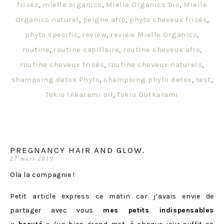
frisés
,
mielle organics
,
Mielle Organics bio
,
Mielle
Organics naturel
,
peigne afro
,
phyto cheveux frisés
,
phyto specific
,
review
,
review Mielle Organics
,
routine
,
routine capillaire
,
routine cheveux afro
,
routine cheveux frisés
,
routine cheveux naturels
,
shampoing detox Phyto
,
shampoing phyto detox
,
test
,
Tokio Inkarami oil
,
Tokio Outkarami
PREGNANCY HAIR AND GLOW.
27 mars 2019
Ola la compagnie !
Petit article express ce matin car j’avais envie de
partager avec vous
mes petits indispensables