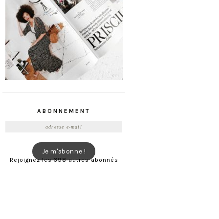
ABONNEMENT
Adresse
e-
mail
Je m'abonne !
Rejoignez les 398 autres abonnés