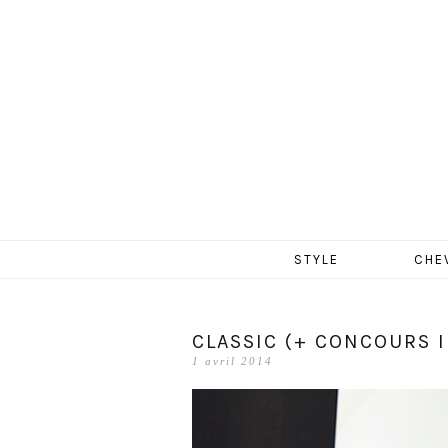
MERCR
Aller
STYLE
CHE
au
contenu
CLASSIC (+ CONCOURS I
1 avril 2014