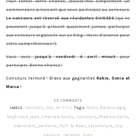
Pour tenter votre chance, laissez-moi simplement un
commentaire précisant que vous participez au concours.
Le concours est réservé aux résidantes SUISSES
(qui ne
pouvaient jusqu’à présent quasiment jamais participer
aux concours organisés sur ce blog… merci d’avance pour
votre compréhension !).
Vous avez
jusqu’à vendredi 4 avril minuit
pour
participer. Bonne chance !
Concours terminé ! Bravo aux gagnantes
Rakie, Sonia et
Maica
!
55 COMMENTS
Tags:
Asos
,
Balenciaga
,
LABELS:
CONCOURS
,
LOOK
,
MY STYLE
boyfriend jean
,
Chelsea boots
,
concours
,
Madmoizelle
,
marinière
,
perfecto
,
Pull & Bear
,
streetstyle
,
top
peplum
,
zalando
,
zign