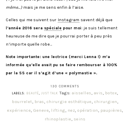
même…)
mais je me sens enfin à l’aise.
Celles qui me suivent sur
Instagram
savent déjà que
l’année 2016 sera
spéciale
pour moi
: je suis tellement
heureuse de me dire que je pourrai porter à peu près
n’importe quelle robe…
Note importante: une lectrice (merci Lenna !) m’a
informée qu’elle avait pu se faire rembourser à 100%
par la SS car il s’agit d’une « polymastie ».
130 COMMENTS
Tags:
aisselles
,
avis
,
botox
,
LABELS:
BEAUTÉ
,
JUST TALK
bourrelet
,
bras
,
chirurgie esthétique
,
chirurgien
,
expérience
,
Geneve
,
lifting
,
nez
,
opération
,
paupières
,
rhinoplastie
,
seins