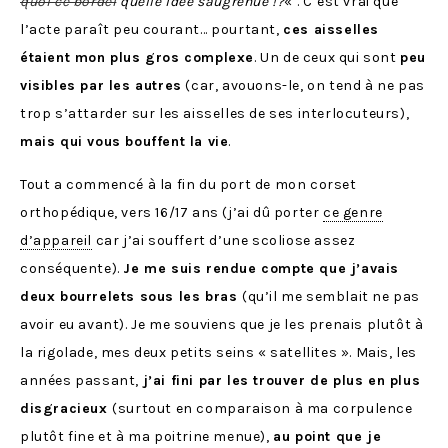
quoi ce bordel
quelle idée saugrenue !?
« . C’est vrai que
l’acte paraît peu courant… pourtant,
ces aisselles
étaient mon plus gros complexe
. Un de ceux qui sont
peu
visibles par les autres
(car, avouons-le, on tend à ne pas
trop s’attarder sur les aisselles de ses interlocuteurs),
mais qui vous bouffent la vie
.
Tout a commencé à la fin du port de mon corset
orthopédique, vers 16/17 ans (j’ai dû porter
ce genre
d’appareil
car j’ai souffert d’une scoliose assez
conséquente).
Je me suis rendue compte que j’avais
deux bourrelets sous les bras
(qu’il me semblait ne pas
avoir eu avant). Je me souviens que je les prenais plutôt à
la rigolade, mes deux petits seins « satellites ». Mais, les
années passant,
j’ai fini par les trouver de plus en plus
disgracieux
(surtout en comparaison à ma corpulence
plutôt fine et à ma poitrine menue),
au point que je