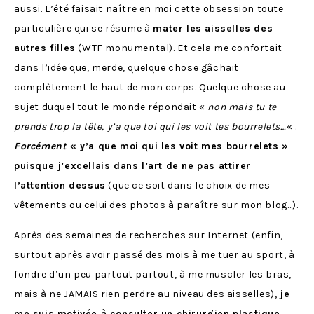
aussi. L’été faisait naître en moi cette obsession toute
particulière qui se résume à
mater les aisselles des
autres filles
(WTF monumental). Et cela me confortait
dans l’idée que, merde, quelque chose gâchait
complètement le haut de mon corps. Quelque chose au
sujet duquel tout le monde répondait «
non mais tu te
prends trop la tête, y’a que toi qui les voit tes bourrelets…
« .
Forcément
« y’a que moi qui les voit mes bourrelets »
puisque j’excellais dans l’art de ne pas attirer
l’attention dessus
(que ce soit dans le choix de mes
vêtements ou celui des photos à paraître sur mon blog…).
Après des semaines de recherches sur Internet (enfin,
surtout après avoir passé des mois à me tuer au sport, à
fondre d’un peu partout partout, à me muscler les bras,
mais à ne JAMAIS rien perdre au niveau des aisselles),
je
me suis motivée à consulter un chirurgien plastique
.