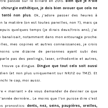
être passée sur le billard en 2015.
Bien que je n’aie
 chirurgie esthétique, je dois bien avouer que cela ne
t tenté non plus
. Ok, j’adore passer des heures à
n la matière (on est toutes pareilles, non ?), mais ça
depuis quelques temps (je dirais deux/trois ans), j’ai
se banalisait, notamment dans mon entourage proche:
lles, mes copines et autres connaissances, je crois
moins une dizaine de personnes ayant subi des
parle pas des peelings, laser, orthodontie et autres,
e trouve ça dingue.
Dingue que tout cela soit aussi
dien (et non plus uniquement sur NRJ12 ou TMZ). Et
anchi le cap, moi aussi.
tre « marrant » de vous demander de deviner ce que
l’année dernière… Le moins que l’on puisse dire c’est
os pronostics:
dents, nez, seins, paupières, oreilles,