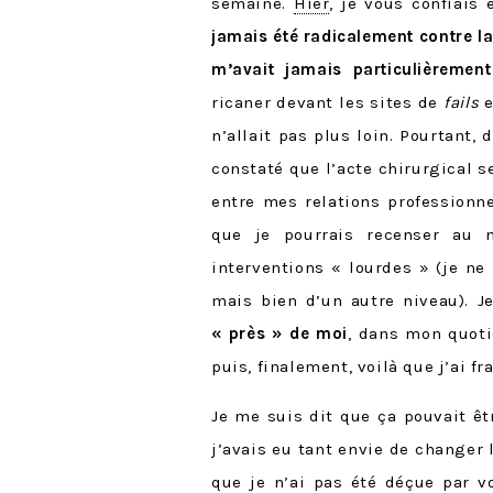
semaine.
Hier
, je vous confiais 
jamais été radicalement contre la
m’avait jamais particulièremen
ricaner devant les sites de
fails
e
n’allait pas plus loin. Pourtant, 
constaté que l’acte chirurgical 
entre mes relations professionne
que je pourrais recenser au 
interventions « lourdes » (je ne 
mais bien d’un autre niveau). J
« près » de moi
, dans mon quoti
puis, finalement, voilà que j’ai fr
Je me suis dit que ça pouvait ê
j’avais eu tant envie de changer 
que je n’ai pas été déçue par v