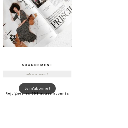
ABONNEMENT
Adresse
e-
mail
Je m'abonne !
Rejoignez les 398 autres abonnés