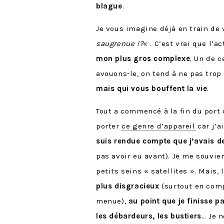
blague
.
Je vous imagine déjà en train de 
saugrenue !?
« . C’est vrai que l’
mon plus gros complexe
. Un de 
avouons-le, on tend à ne pas trop 
mais qui vous bouffent la vie
.
Tout a commencé à la fin du port 
porter
ce genre d’appareil
car j’a
suis rendue compte que j’avais d
pas avoir eu avant). Je me souvie
petits seins « satellites ». Mais,
plus disgracieux
(surtout en comp
menue),
au point que je finisse p
les débardeurs, les bustiers
… Je n