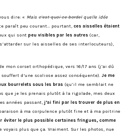
vous dire: «
Mais
c’est quoi ce bordel
quelle idée
acte paraît peu courant… pourtant,
ces aisselles étaient
ceux qui sont
peu visibles par les autres
(car,
s’attarder sur les aisselles de ses interlocuteurs),
de mon corset orthopédique, vers 16/17 ans (j’ai dû
i souffert d’une scoliose assez conséquente).
Je me
eux bourrelets sous les bras
(qu’il me semblait ne
ns que je les prenais plutôt à la rigolade, mes deux
 les années passant,
j’ai fini par les trouver de plus en
araison à ma corpulence plutôt fine et à ma poitrine
ar éviter le plus possible certaines fringues, comme
e voyais plus que ça. Vraiment. Sur les photos, nue