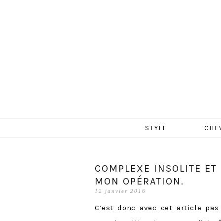
MERCR
Aller
STYLE
CHE
au
contenu
COMPLEXE INSOLITE ET
MON OPÉRATION.
12 janvier 2016
C’est donc avec cet article pa