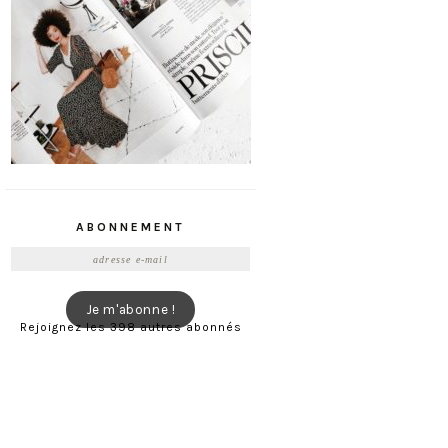
ABONNEMENT
Adresse
e-
mail
Je m'abonne !
Rejoignez les 398 autres abonnés