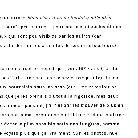
vous dire: «
Mais
c’est quoi ce bordel
quelle idée
acte paraît peu courant… pourtant,
ces aisselles étaient
ceux qui sont
peu visibles par les autres
(car,
s’attarder sur les aisselles de ses interlocuteurs),
de mon corset orthopédique, vers 16/17 ans (j’ai dû
i souffert d’une scoliose assez conséquente).
Je me
eux bourrelets sous les bras
(qu’il me semblait ne
ns que je les prenais plutôt à la rigolade, mes deux
 les années passant,
j’ai fini par les trouver de plus en
araison à ma corpulence plutôt fine et à ma poitrine
ar éviter le plus possible certaines fringues, comme
e voyais plus que ça. Vraiment. Sur les photos, nue