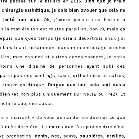
être passée sur le billard en 2015.
Bien que je n’aie
 chirurgie esthétique, je dois bien avouer que cela ne
t tenté non plus
. Ok, j’adore passer des heures à
n la matière (on est toutes pareilles, non ?), mais ça
depuis quelques temps (je dirais deux/trois ans), j’ai
se banalisait, notamment dans mon entourage proche:
lles, mes copines et autres connaissances, je crois
moins une dizaine de personnes ayant subi des
parle pas des peelings, laser, orthodontie et autres,
e trouve ça dingue.
Dingue que tout cela soit aussi
dien (et non plus uniquement sur NRJ12 ou TMZ). Et
anchi le cap, moi aussi.
tre « marrant » de vous demander de deviner ce que
l’année dernière… Le moins que l’on puisse dire c’est
os pronostics:
dents, nez, seins, paupières, oreilles,