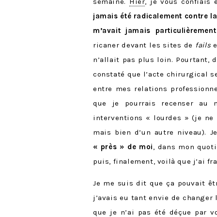
semaine.
Hier
, je vous confiais 
jamais été radicalement contre la
m’avait jamais particulièremen
ricaner devant les sites de
fails
e
n’allait pas plus loin. Pourtant, 
constaté que l’acte chirurgical 
entre mes relations professionne
que je pourrais recenser au 
interventions « lourdes » (je ne 
mais bien d’un autre niveau). J
« près » de moi
, dans mon quoti
puis, finalement, voilà que j’ai fr
Je me suis dit que ça pouvait ê
j’avais eu tant envie de changer 
que je n’ai pas été déçue par v