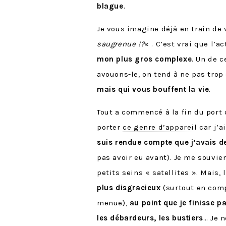
blague
.
Je vous imagine déjà en train de 
saugrenue !?
« . C’est vrai que l’
mon plus gros complexe
. Un de 
avouons-le, on tend à ne pas trop 
mais qui vous bouffent la vie
.
Tout a commencé à la fin du port 
porter
ce genre d’appareil
car j’a
suis rendue compte que j’avais d
pas avoir eu avant). Je me souvie
petits seins « satellites ». Mais,
plus disgracieux
(surtout en comp
menue),
au point que je finisse p
les débardeurs, les bustiers
… Je n