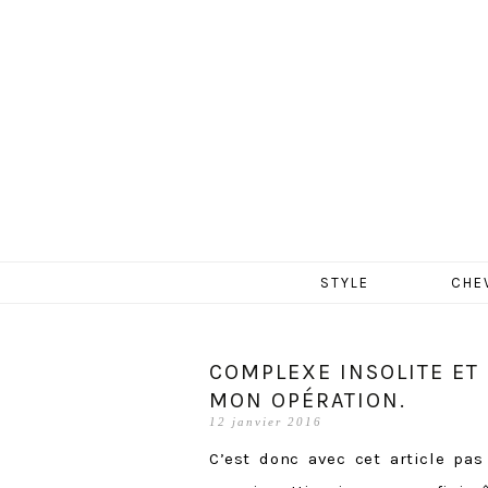
MERCR
Aller
STYLE
CHE
au
contenu
COMPLEXE INSOLITE ET
MON OPÉRATION.
12 janvier 2016
C’est donc avec cet article pa