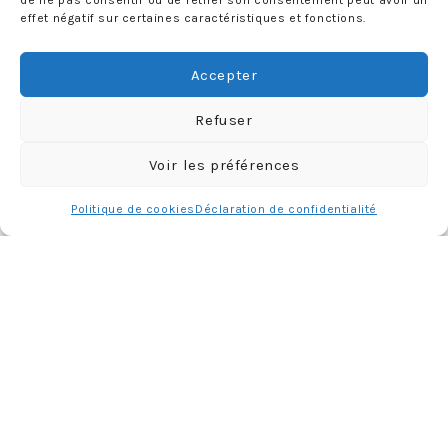
de ne pas consentir ou de retirer son consentement peut avoir un
effet négatif sur certaines caractéristiques et fonctions.
Rechercher :
Accepter
PARUTIONS PRESSE
Refuser
Voir les préférences
Politique de cookies
Déclaration de confidentialité