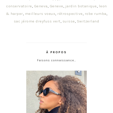
conservatoire
,
Geneva
,
Geneve
,
jardin botanique
,
leon
& harper
,
meilleurs voeux
,
rétrospective
,
robe rumba
,
sac jérome dreyfuss vert
,
suisse
,
Switzerland
À PROPOS
Faisons connaissance…