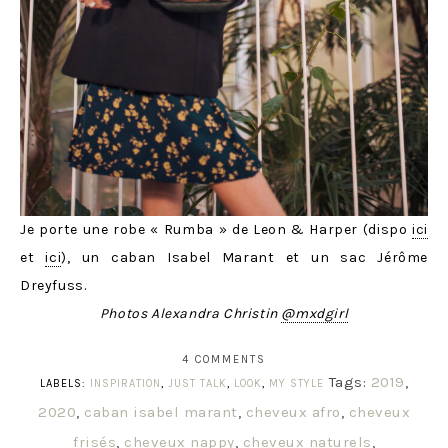
Je porte une robe « Rumba » de Leon & Harper (dispo
ici
et
ici
), un caban Isabel Marant et un sac Jérôme
Dreyfuss.
Photos Alexandra Christin
@mxdgirl
4 COMMENTS
Tags:
2019
,
LABELS:
INSPIRATION
,
JUST TALK
,
LOOK
,
MY STYLE
2020
,
caban isabel marant
,
cheveux afro
,
cheveux
frisés
,
cheveux nappy
,
cheveux naturels
,