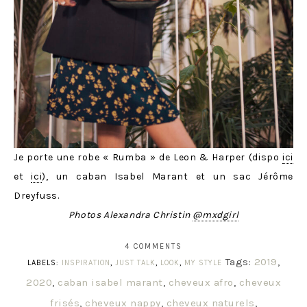
Je porte une robe « Rumba » de Leon & Harper (dispo
ici
et
ici
), un caban Isabel Marant et un sac Jérôme
Dreyfuss.
Photos Alexandra Christin
@mxdgirl
4 COMMENTS
Tags:
2019
,
LABELS:
INSPIRATION
,
JUST TALK
,
LOOK
,
MY STYLE
2020
,
caban isabel marant
,
cheveux afro
,
cheveux
frisés
,
cheveux nappy
,
cheveux naturels
,