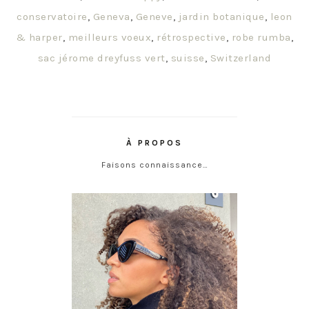
conservatoire
,
Geneva
,
Geneve
,
jardin botanique
,
leon
& harper
,
meilleurs voeux
,
rétrospective
,
robe rumba
,
sac jérome dreyfuss vert
,
suisse
,
Switzerland
À PROPOS
Faisons connaissance…