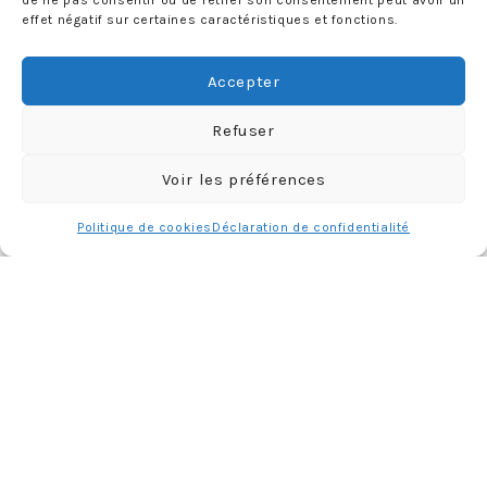
de ne pas consentir ou de retirer son consentement peut avoir un
effet négatif sur certaines caractéristiques et fonctions.
Rechercher :
Accepter
PARUTIONS PRESSE
Refuser
Voir les préférences
Politique de cookies
Déclaration de confidentialité