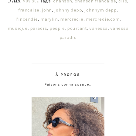
Tags:
chanson
,
chanson francaise
,
clip
,
LABELS:
MUSIQUE
francaise
,
john
,
johnny depp
,
johnnym depp
,
l'incendie
,
marylin
,
mercredie
,
mercredie.com
,
musique
,
paradis
,
people
,
pourtant
,
vanessa
,
vanessa
paradis
À PROPOS
Faisons connaissance…