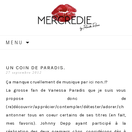
MERCREDIE
Aller
MENU
au
contenu
UN COIN DE PARADIS.
27 septembre 2012
Ça manque cruellement de musique par ici non..!?
La grosse fan de Vanessa Paradis que je suis vous
propose donc de
(re)découvrir/apprécier/contempler/détester/adorer/ch
antonner tous en coeur certains de ses titres (en fait,
mes favoris). Johnny Depp ayant participé à la
réalisation des deux premiers clips, considérons dès à