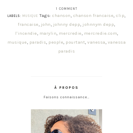
1 COMMENT
Tags:
chanson
,
chanson francaise
,
clip
,
LABELS:
MUSIQUE
francaise
,
john
,
johnny depp
,
johnnym depp
,
l'incendie
,
marylin
,
mercredie
,
mercredie.com
,
musique
,
paradis
,
people
,
pourtant
,
vanessa
,
vanessa
paradis
À PROPOS
Faisons connaissance…