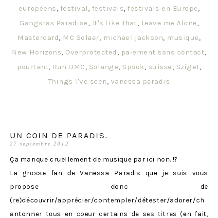
européens
,
festival
,
festivals
,
festivals en Europe
,
Gangstas Paradise
,
It's like that
,
Leave me Alone
,
Mastercard
,
MC Solaar
,
michael jackson
,
musique
,
New Horizons
,
Overprotected
,
paiement sans contact
,
pourtant
,
Run DMC
,
Solange
,
Spook
,
suisse
,
Sziget
,
Things I've seen
,
vanessa paradis
UN COIN DE PARADIS.
27 septembre 2012
Ça manque cruellement de musique par ici non..!?
La grosse fan de Vanessa Paradis que je suis vous
propose donc de
(re)découvrir/apprécier/contempler/détester/adorer/ch
antonner tous en coeur certains de ses titres (en fait,