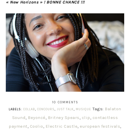
« New Horizons » ! BONNE CHANCE !!!
10 COMMENTS
Tags:
Balaton
LABELS:
COLLAB
,
CONCOURS
,
JUST TALK
,
MUSIQUE
Sound
,
Beyoncé
,
Britney Spears
,
clip
,
contactless
payment
,
Coolio
,
Electric Castle
,
european festivals
,