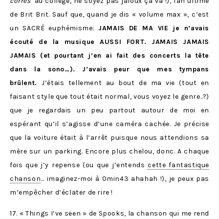
corres’
au collège, ne soyez pas jaloux ça va !), fan ultime
de Brit Brit. Sauf que, quand je dis « volume max », c’est
un SACRÉ euphémisme:
JAMAIS DE MA VIE je n’avais
écouté de la musique AUSSI FORT. JAMAIS JAMAIS
JAMAIS (et pourtant j’en ai fait des concerts la tête
dans la sono…). J’avais peur que mes tympans
brûlent.
J’étais tellement au bout de ma vie (tout en
faisant style que tout était normal, vous voyez le genre..?)
que je regardais un peu partout autour de moi en
espérant qu’il s’agisse d’une caméra cachée. Je précise
que la voiture était à l’arrêt puisque nous attendions sa
mère sur un parking. Encore plus chelou, donc. A chaque
fois que j’y repense (ou que j’entends
cette fantastique
chanson
… imaginez-moi à 0min43 ahahah !), je peux pas
m’empêcher d’éclater de rire !
17. « Things I’ve seen » de Spooks, la chanson qui me rend