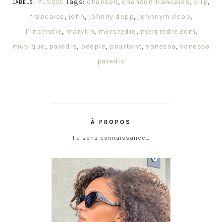
Tags:
chanson
,
chanson francaise
,
clip
,
LABELS:
MUSIQUE
francaise
,
john
,
johnny depp
,
johnnym depp
,
l'incendie
,
marylin
,
mercredie
,
mercredie.com
,
musique
,
paradis
,
people
,
pourtant
,
vanessa
,
vanessa
paradis
À PROPOS
Faisons connaissance…