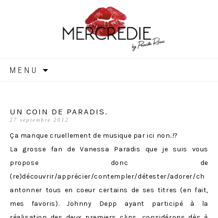
MERCREDIE
Aller
MENU
au
contenu
UN COIN DE PARADIS.
27 septembre 2012
Ça manque cruellement de musique par ici non..!?
La grosse fan de Vanessa Paradis que je suis vous
propose donc de
(re)découvrir/apprécier/contempler/détester/adorer/ch
antonner tous en coeur certains de ses titres (en fait,
mes favoris). Johnny Depp ayant participé à la
réalisation des deux premiers clips, considérons dès à