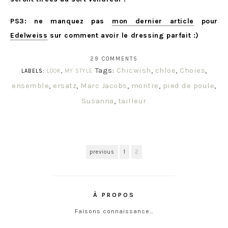
PS3: ne manquez pas
mon dernier article
pour
Edelweiss
sur comment avoir le dressing parfait :)
29 COMMENTS
Tags:
Chicwish
,
chloe
,
Choies
,
LABELS:
LOOK
,
MY STYLE
ensemble
,
ersatz
,
Marc Jacobs
,
montre
,
pied de poule
,
Susanna
,
tailleur
previous
1
2
À PROPOS
Faisons connaissance…