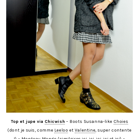
Top et jupe via
Chicwish
– Boots Susanna-like
Choies
(dont je suis, comme
Leeloo
et
Valentine
, super contente
!) – Manteau Mango (similaires
ici
,
ici
,
ici
,
ici
et
ici
) –