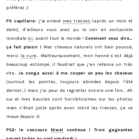
préférez :)
PS capillaire:
j’ai enlevé
mes tresses
(après un mois et
demi), d’ailleurs vous avez pu le voir en exclusivite
mondiale
ici
, avant tout le monde !
Comment vous dire…
ça fait plaisir !
Mes cheveux naturels ont bien poussé,
merci
la cure
… Malheureusement, mon henné s’est déjà
beaucoup estompé, il faudrait que j’en refasse un très
vite…
Je songe aussi à me couper un peu les cheveux
(surtout les pointes, toujours abimées depuis l’été
dernier…) mais j’ai peur de regretter encore une fois… Ah
oui et mes boucles sont horriblissimes sur les photos
mais c’était juste après avoir retiré les tresses, ça va
mieux depuis :D
PS2: le concours
Niwel
continue ! Trois gagnantes
seront tirées au sort vendredi !