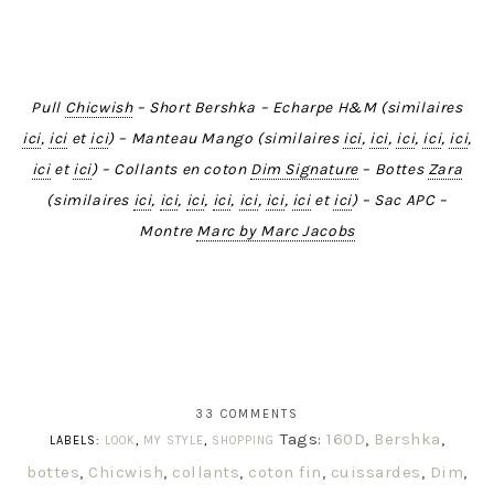
Pull
Chicwish
– Short Bershka – Echarpe H&M (similaires
ici
,
ici
et
ici
) – Manteau Mango (similaires
ici
,
ici
,
ici
,
ici
,
ici
,
ici
et
ici
) – Collants en coton
Dim Signature
– Bottes
Zara
(similaires
ici
,
ici
,
ici
,
ici
,
ici
,
ici
,
ici
et
ici
) – Sac APC –
Montre
Marc by Marc Jacobs
33 COMMENTS
Tags:
160D
,
Bershka
,
LABELS:
LOOK
,
MY STYLE
,
SHOPPING
bottes
,
Chicwish
,
collants
,
coton fin
,
cuissardes
,
Dim
,