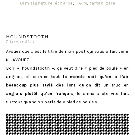
Dim signature
,
écharpe
,
H&M
,
tartan
,
zara
HOUNDSTOOTH.
7 janvier 2014
Avouez que c’est le titre de mon post qui vous a fait venir
ici. AVOUEZ.
Bon, « houndstooth », ça veut dire « pied de poule » en
anglais, et comme
tout le monde sait qu’on a l’air
beaucoup plus stylé dès lors qu’on dit un truc en
anglais plutôt qu’en français
, le choix a été vite fait.
Surtout quand on parle de « pied de poule ».