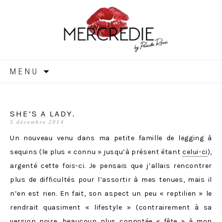
MERCREDIE
Aller
MENU
au
contenu
SHE’S A LADY.
3 décembre 2014
Un nouveau venu dans ma petite famille de legging à
sequins (le plus « connu » jusqu’à présent étant
celui-ci
),
argenté cette fois-ci. Je pensais que j’allais rencontrer
plus de difficultés pour l’assortir à mes tenues, mais il
n’en est rien. En fait, son aspect un peu « reptilien » le
rendrait quasiment « lifestyle » (contrairement à sa
version noire, beaucoup plus connotée « fête » à mon