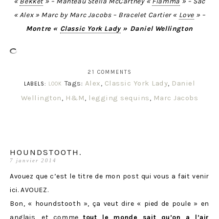
«
Bekket
» – Manteau Stella McCartney «
Fiamma
» – Sac
« Alex » Marc by Marc Jacobs – Bracelet Cartier «
Love
» –
Montre «
Classic York Lady
» Daniel Wellington
21 COMMENTS
Tags:
Alex
,
Classic York Lady
,
Daniel
LABELS:
LOOK
Wellington
,
H&M
,
legging sequins
,
Marc Jacobs
HOUNDSTOOTH.
7 janvier 2014
Avouez que c’est le titre de mon post qui vous a fait venir
ici. AVOUEZ.
Bon, « houndstooth », ça veut dire « pied de poule » en
anglais, et comme
tout le monde sait qu’on a l’air