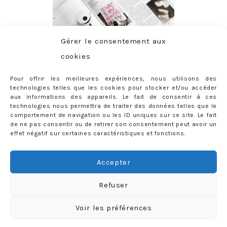
Gérer le consentement aux
cookies
Pour offrir les meilleures expériences, nous utilisons des
technologies telles que les cookies pour stocker et/ou accéder
aux informations des appareils. Le fait de consentir à ces
technologies nous permettra de traiter des données telles que le
comportement de navigation ou les ID uniques sur ce site. Le fait
de ne pas consentir ou de retirer son consentement peut avoir un
effet négatif sur certaines caractéristiques et fonctions.
ABONNEMENT
Adresse
Accepter
e-
mail
Je m'abonne !
Refuser
Rejoignez les 398 autres abonnés
Voir les préférences
mercredie © 2026 All Rights Reserved