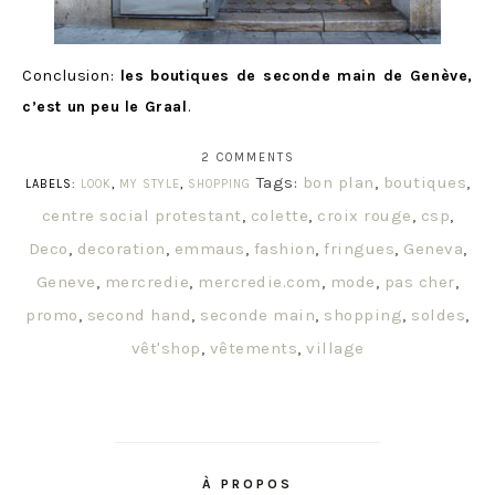
Conclusion:
les boutiques de seconde main de Genève,
c’est un peu le Graal
.
2 COMMENTS
Tags:
bon plan
,
boutiques
,
LABELS:
LOOK
,
MY STYLE
,
SHOPPING
centre social protestant
,
colette
,
croix rouge
,
csp
,
Deco
,
decoration
,
emmaus
,
fashion
,
fringues
,
Geneva
,
Geneve
,
mercredie
,
mercredie.com
,
mode
,
pas cher
,
promo
,
second hand
,
seconde main
,
shopping
,
soldes
,
vêt'shop
,
vêtements
,
village
À PROPOS