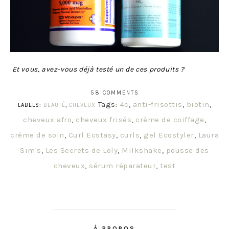
Et vous, avez-vous déjà testé un de ces produits ?
58 COMMENTS
Tags:
4c
,
anti-frisottis
,
biotin
,
LABELS:
BEAUTÉ
,
CHEVEUX
cheveux afro
,
cheveux frisés
,
crème de coiffage
,
crème de soin
,
Curl Ecstasy
,
curls
,
gel Ecostyler
,
Laura
Sim's
,
Les Secrets de Loly
,
Milkshake
,
pousse des
cheveux
,
sérum réparateur
,
test
À PROPOS