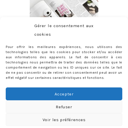
Gérer le consentement aux
cookies
Pour offrir les meilleures expériences, nous utilisons des
technologies telles que les cookies pour stocker et/ou accéder
aux informations des appareils. Le fait de consentir à ces
technologies nous permettra de traiter des données telles que le
comportement de navigation ou les ID uniques sur ce site. Le fait
de ne pas consentir ou de retirer son consentement peut avoir un
effet négatif sur certaines caractéristiques et fonctions.
ABONNEMENT
Adresse
Accepter
e-
mail
Je m'abonne !
Refuser
Rejoignez les 398 autres abonnés
Voir les préférences
mercredie © 2026 All Rights Reserved