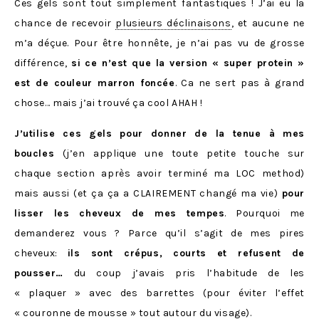
Ces gels sont tout simplement fantastiques ! J’ai eu la
chance de recevoir
plusieurs déclinaisons
, et aucune ne
m’a déçue. Pour être honnête, je n’ai pas vu de grosse
différence,
si ce n’est que la version « super protein »
est de couleur marron foncée
. Ca ne sert pas à grand
chose… mais j’ai trouvé ça cool AHAH !
J’utilise ces gels pour donner de la tenue à mes
boucles
(j’en applique une toute petite touche sur
chaque section après avoir terminé ma LOC method)
mais aussi (et ça ça a CLAIREMENT changé ma vie)
pour
lisser les cheveux de mes tempes
. Pourquoi me
demanderez vous ? Parce qu’il s’agit de mes pires
cheveux:
ils sont crépus, courts et refusent de
pousser…
du coup j’avais pris l’habitude de les
« plaquer » avec des barrettes (pour éviter l’effet
« couronne de mousse » tout autour du visage).