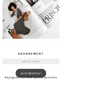
ABONNEMENT
Adresse
e-
mail
Je m'abonne !
Rejoignez les 398 autres abonnés