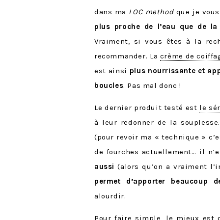
dans ma
LOC method
que je vous
plus proche de l’eau que de la
Vraiment, si vous êtes à la rec
recommander. La
crème de coiffa
est ainsi
plus nourrissante et app
boucles
. Pas mal donc !
Le dernier produit testé est
le sé
à leur redonner de la souplesse
(pour revoir ma « technique » c’
de fourches actuellement… il n’
aussi
(alors qu’on a vraiment l’i
permet d’apporter beaucoup de
alourdir.
Pour faire simple, le mieux est 