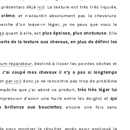
 présentais déjà
ici
). La texture est très très liquide,
 crème
, et n’alourdit absolument pas la chevelure.
herche d’un leave-in léger, je ne peux que vous le
ge
quant à elle, est
plus épaisse, plus onctueuse
. Elle
orte de la texture aux cheveux, en plus de définir les
rum réparateur
, destiné à lisser les pointes sèches et
.
J’ai coupé mes cheveux il n’y a pas si longtemps
est
par ici
) donc je ne rencontre pas trop de problème
empêche que j’ai adoré ce produit,
très très léger lui
mpression d’avoir une huile entre les doigts) et
qui
 brillance aux bouclettes
, encore une fois sans
de vous montrer le résultat, après avoir appliqué la