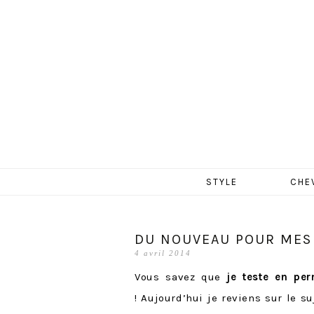
MERCR
Aller
STYLE
CHE
au
contenu
DU NOUVEAU POUR MES
4 avril 2014
Vous savez que
je teste en pe
! Aujourd’hui je reviens sur le s