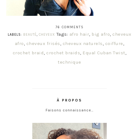
76 COMMENTS
Tags:
afro hair
,
big afro
,
cheveux
LABELS:
BEAUTÉ
,
CHEVEUX
afro
,
cheveux frisés
,
cheveux naturels
,
coiffure
,
crochet braid
,
crochet braids
,
Equal Cuban Twist
,
technique
À PROPOS
Faisons connaissance…