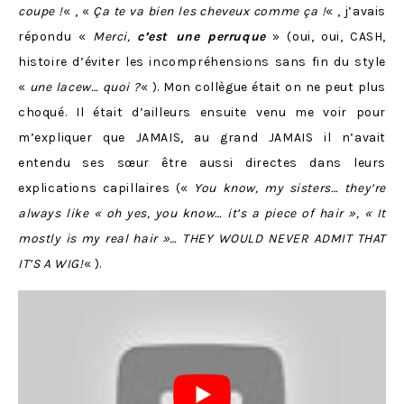
coupe !
« , «
Ça te va bien les cheveux comme ça !
« , j’avais
répondu «
Merci,
c’est une perruque
» (oui, oui, CASH,
histoire d’éviter les incompréhensions sans fin du style
«
une lacew… quoi ?
« ). Mon collègue était on ne peut plus
choqué. Il était d’ailleurs ensuite venu me voir pour
m’expliquer que JAMAIS, au grand JAMAIS il n’avait
entendu ses sœur être aussi directes dans leurs
explications capillaires («
You know, my sisters… they’re
always like « oh yes, you know… it’s a piece of hair », « It
mostly is my real hair »… THEY WOULD NEVER ADMIT THAT
IT’S A WIG!
« ).