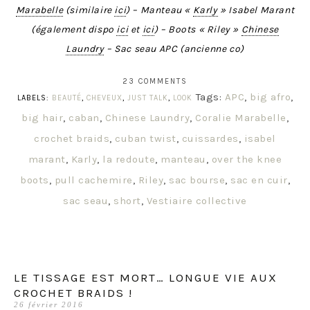
Marabelle
(similaire
ici
) – Manteau «
Karly
» Isabel Marant
(également dispo
ici
et
ici
) – Boots « Riley »
Chinese
Laundry
– Sac seau APC (ancienne co)
23 COMMENTS
Tags:
APC
,
big afro
,
LABELS:
BEAUTÉ
,
CHEVEUX
,
JUST TALK
,
LOOK
big hair
,
caban
,
Chinese Laundry
,
Coralie Marabelle
,
crochet braids
,
cuban twist
,
cuissardes
,
isabel
marant
,
Karly
,
la redoute
,
manteau
,
over the knee
boots
,
pull cachemire
,
Riley
,
sac bourse
,
sac en cuir
,
sac seau
,
short
,
Vestiaire collective
LE TISSAGE EST MORT… LONGUE VIE AUX
CROCHET BRAIDS !
26 février 2016