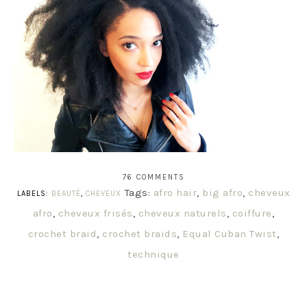
76 COMMENTS
Tags:
afro hair
,
big afro
,
cheveux
LABELS:
BEAUTÉ
,
CHEVEUX
afro
,
cheveux frisés
,
cheveux naturels
,
coiffure
,
crochet braid
,
crochet braids
,
Equal Cuban Twist
,
technique