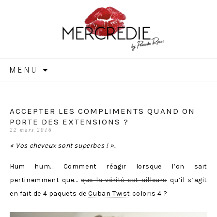
MERCREDIE
Aller
MENU
au
contenu
ACCEPTER LES COMPLIMENTS QUAND ON
PORTE DES EXTENSIONS ?
22 mars 2016
« Vos cheveux sont superbes ! ».
Hum hum… Comment réagir lorsque l’on sait
pertinemment que…
que la vérité est ailleurs
qu’il s’agit
en fait de 4 paquets de
Cuban Twist
coloris 4 ?