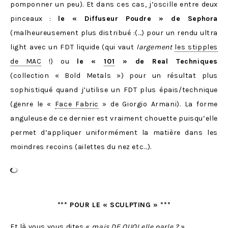
pomponner un peu). Et dans ces cas, j’oscille entre deux
pinceaux :
le « Diffuseur Poudre » de Sephora
(malheureusement plus distribué :(…) pour un rendu ultra
light avec un FDT liquide (qui vaut
largement
les stipples
de MAC
!) ou
le «
101
» de Real Techniques
(collection « Bold Metals ») pour un résultat plus
sophistiqué quand j’utilise un FDT plus épais/technique
(genre le «
Face Fabric
» de Giorgio Armani). La forme
anguleuse de ce dernier est vraiment chouette puisqu’elle
permet d’appliquer uniformément la matière dans les
moindres recoins (ailettes du nez etc…).
*** POUR LE « SCULPTING » ***
Et là vous vous dites «
mais DE QUOI elle parle ?
»