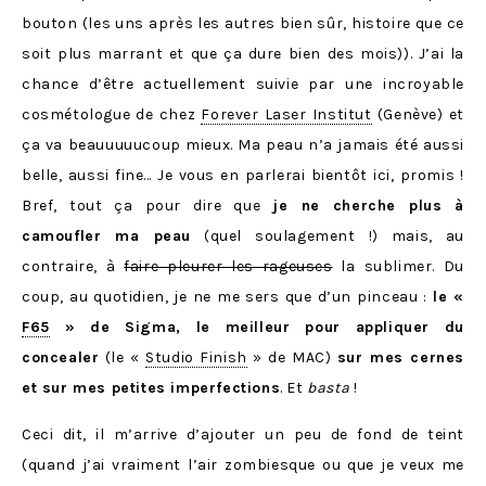
bouton (les uns après les autres bien sûr, histoire que ce
soit plus marrant et que ça dure bien des mois)). J’ai la
chance d’être actuellement suivie par une incroyable
cosmétologue de chez
Forever Laser Institut
(Genève) et
ça va beauuuuucoup mieux. Ma peau n’a jamais été aussi
belle, aussi fine… Je vous en parlerai bientôt ici, promis !
Bref, tout ça pour dire que
je ne cherche plus à
camoufler ma peau
(quel soulagement !) mais, au
contraire, à
faire pleurer les rageuses
la sublimer. Du
coup, au quotidien, je ne me sers que d’un pinceau :
le «
F65
» de Sigma, le meilleur pour appliquer du
concealer
(le «
Studio Finish
» de MAC)
sur mes cernes
et sur mes petites imperfections
. Et
basta
!
Ceci dit, il m’arrive d’ajouter un peu de fond de teint
(quand j’ai vraiment l’air zombiesque ou que je veux me