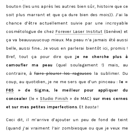
bouton (les uns après les autres bien sûr, histoire que ce
soit plus marrant et que ça dure bien des mois)). J’ai la
chance d’être actuellement suivie par une incroyable
cosmétologue de chez
Forever Laser Institut
(Genève) et
ça va beauuuuucoup mieux. Ma peau n’a jamais été aussi
belle, aussi fine… Je vous en parlerai bientôt ici, promis !
Bref, tout ça pour dire que
je ne cherche plus à
camoufler ma peau
(quel soulagement !) mais, au
contraire, à
faire pleurer les rageuses
la sublimer. Du
coup, au quotidien, je ne me sers que d’un pinceau :
le «
F65
» de Sigma, le meilleur pour appliquer du
concealer
(le «
Studio Finish
» de MAC)
sur mes cernes
et sur mes petites imperfections
. Et
basta
!
Ceci dit, il m’arrive d’ajouter un peu de fond de teint
(quand j’ai vraiment l’air zombiesque ou que je veux me