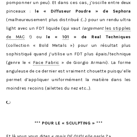
pomponner un peu). Et dans ces cas, j’oscille entre deux
pinceaux :
le « Diffuseur Poudre » de Sephora
(malheureusement plus distribué :(…) pour un rendu ultra
light avec un FDT liquide (qui vaut
largement
les stipples
de MAC
!) ou
le «
101
» de Real Techniques
(collection « Bold Metals ») pour un résultat plus
sophistiqué quand j’utilise un FDT plus épais/technique
(genre le «
Face Fabric
» de Giorgio Armani). La forme
anguleuse de ce dernier est vraiment chouette puisqu’elle
permet d’appliquer uniformément la matière dans les
moindres recoins (ailettes du nez etc…).
*** POUR LE « SCULPTING » ***
Et là vous vous dites «
mais DE QUOI elle parle ?
»