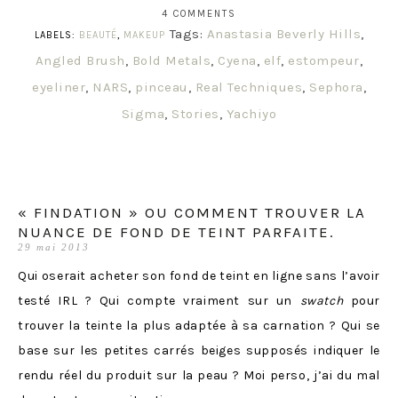
4 COMMENTS
Tags:
Anastasia Beverly Hills
,
LABELS:
BEAUTÉ
,
MAKEUP
Angled Brush
,
Bold Metals
,
Cyena
,
elf
,
estompeur
,
eyeliner
,
NARS
,
pinceau
,
Real Techniques
,
Sephora
,
Sigma
,
Stories
,
Yachiyo
« FINDATION » OU COMMENT TROUVER LA
NUANCE DE FOND DE TEINT PARFAITE.
29 mai 2013
Qui oserait acheter son fond de teint en ligne sans l’avoir
testé IRL ? Qui compte vraiment sur un
swatch
pour
trouver la teinte la plus adaptée à sa carnation ? Qui se
base sur les petites carrés beiges supposés indiquer le
rendu réel du produit sur la peau ? Moi perso, j’ai du mal