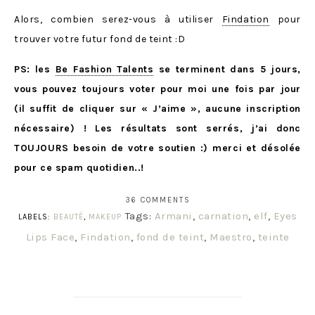
Alors, combien serez-vous à utiliser
Findation
pour
trouver votre futur fond de teint :D
PS: les
Be Fashion Talents
se terminent dans 5 jours,
vous pouvez toujours voter pour moi une fois par jour
(il suffit de cliquer sur « J’aime », aucune inscription
nécessaire) ! Les résultats sont serrés, j’ai donc
TOUJOURS besoin de votre soutien :) merci et désolée
pour ce spam quotidien..!
36 COMMENTS
Tags:
Armani
,
carnation
,
elf
,
Eyes
LABELS:
BEAUTÉ
,
MAKEUP
Lips Face
,
Findation
,
fond de teint
,
Maestro
,
teinte