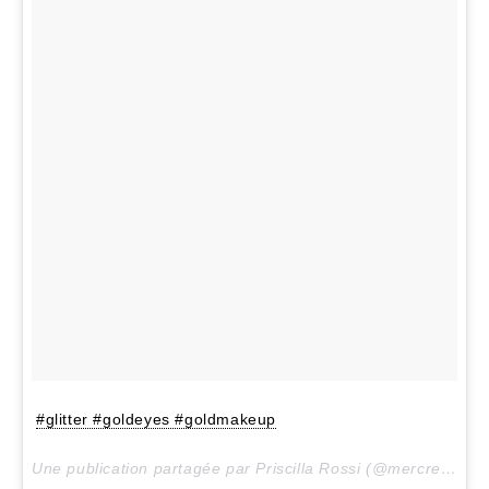
#glitter #goldeyes #goldmakeup
Une publication partagée par Priscilla Rossi (@mercredieblog) le