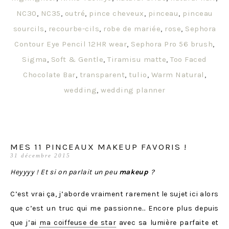
NC30
,
NC35
,
outré
,
pince cheveux
,
pinceau
,
pinceau
sourcils
,
recourbe-cils
,
robe de mariée
,
rose
,
Sephora
Contour Eye Pencil 12HR wear
,
Sephora Pro 56 brush
,
Sigma
,
Soft & Gentle
,
Tiramisu matte
,
Too Faced
Chocolate Bar
,
transparent
,
tulio
,
Warm Natural
,
wedding
,
wedding planner
MES 11 PINCEAUX MAKEUP FAVORIS !
31 décembre 2015
Heyyyy ! Et si on parlait un peu
makeup
?
C’est vrai ça, j’aborde vraiment rarement le sujet ici alors
que c’est un truc qui me passionne… Encore plus depuis
que j’ai
ma coiffeuse de star
avec sa lumière parfaite et