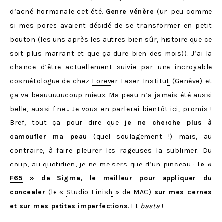
d’acné hormonale cet été.
Genre vénère
(un peu comme
si mes pores avaient décidé de se transformer en petit
bouton (les uns après les autres bien sûr, histoire que ce
soit plus marrant et que ça dure bien des mois)). J’ai la
chance d’être actuellement suivie par une incroyable
cosmétologue de chez
Forever Laser Institut
(Genève) et
ça va beauuuuucoup mieux. Ma peau n’a jamais été aussi
belle, aussi fine… Je vous en parlerai bientôt ici, promis !
Bref, tout ça pour dire que
je ne cherche plus à
camoufler ma peau
(quel soulagement !) mais, au
contraire, à
faire pleurer les rageuses
la sublimer. Du
coup, au quotidien, je ne me sers que d’un pinceau :
le «
F65
» de Sigma, le meilleur pour appliquer du
concealer
(le «
Studio Finish
» de MAC)
sur mes cernes
et sur mes petites imperfections
. Et
basta
!