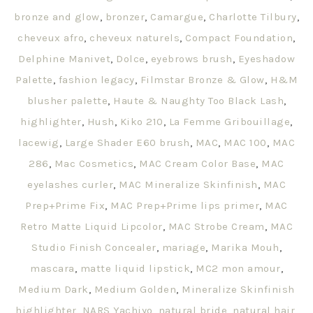
bronze and glow
,
bronzer
,
Camargue
,
Charlotte Tilbury
,
cheveux afro
,
cheveux naturels
,
Compact Foundation
,
Delphine Manivet
,
Dolce
,
eyebrows brush
,
Eyeshadow
Palette
,
fashion legacy
,
Filmstar Bronze & Glow
,
H&M
blusher palette
,
Haute & Naughty Too Black Lash
,
highlighter
,
Hush
,
Kiko 210
,
La Femme Gribouillage
,
lacewig
,
Large Shader E60 brush
,
MAC
,
MAC 100
,
MAC
286
,
Mac Cosmetics
,
MAC Cream Color Base
,
MAC
eyelashes curler
,
MAC Mineralize Skinfinish
,
MAC
Prep+Prime Fix
,
MAC Prep+Prime lips primer
,
MAC
Retro Matte Liquid Lipcolor
,
MAC Strobe Cream
,
MAC
Studio Finish Concealer
,
mariage
,
Marika Mouh
,
mascara
,
matte liquid lipstick
,
MC2 mon amour
,
Medium Dark
,
Medium Golden
,
Mineralize Skinfinish
highlighter
,
NARS Yachiyo
,
natural bride
,
natural hair
,