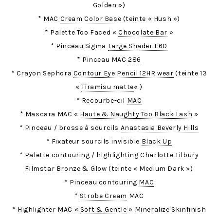
Golden »)
* MAC
Cream Color Base
(teinte « Hush »)
* Palette Too Faced «
Chocolate Bar
»
* Pinceau Sigma
Large Shader E60
* Pinceau MAC
286
* Crayon Sephora
Contour Eye Pencil 12HR wear
(teinte 13
«
Tiramisu matte
« )
* Recourbe-cil
MAC
* Mascara MAC «
Haute & Naughty Too Black Lash
»
* Pinceau / brosse à sourcils
Anastasia Beverly Hills
* Fixateur sourcils invisible
Black Up
* Palette contouring / highlighting Charlotte Tilbury
Filmstar Bronze & Glow
(teinte « Medium Dark »)
* Pinceau contouring
MAC
*
Strobe Cream
MAC
* Highlighter MAC «
Soft & Gentle
» Mineralize Skinfinish