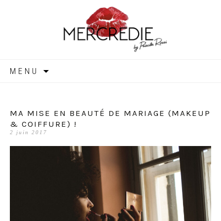
MERCREDIE
Aller
MENU
au
contenu
MA MISE EN BEAUTÉ DE MARIAGE (MAKEUP
& COIFFURE) !
2 juin 2017