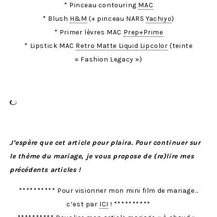
* Pinceau contouring
MAC
* Blush
H&M
(+ pinceau NARS
Yachiyo
)
* Primer lèvres MAC
Prep+Prime
* Lipstick MAC
Retro Matte Liquid Lipcolor
(teinte
« Fashion Legacy »)
J’espère que cet article pour plaira. Pour continuer sur
le thème du mariage, je vous propose de (re)lire mes
précédents articles !
********** Pour visionner mon mini film de mariage…
c’est par
ICI
! **********