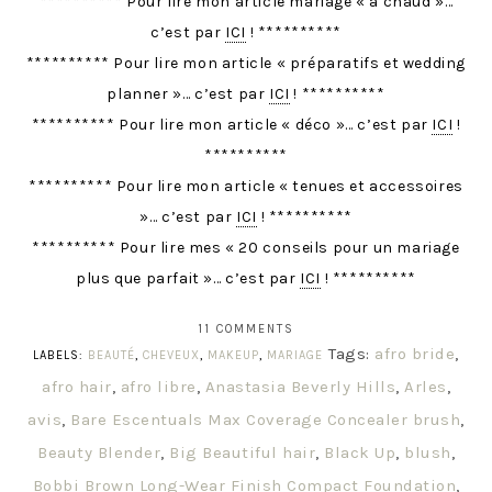
********** Pour lire mon article mariage « à chaud »…
c’est par
ICI
! **********
********** Pour lire mon article « préparatifs et wedding
planner »… c’est par
ICI
! **********
********** Pour lire mon article « déco »… c’est par
ICI
!
**********
********** Pour lire mon article « tenues et accessoires
»… c’est par
ICI
! **********
********** Pour lire mes « 20 conseils pour un mariage
plus que parfait »… c’est par
ICI
! **********
11 COMMENTS
Tags:
afro bride
,
LABELS:
BEAUTÉ
,
CHEVEUX
,
MAKEUP
,
MARIAGE
afro hair
,
afro libre
,
Anastasia Beverly Hills
,
Arles
,
avis
,
Bare Escentuals Max Coverage Concealer brush
,
Beauty Blender
,
Big Beautiful hair
,
Black Up
,
blush
,
Bobbi Brown Long-Wear Finish Compact Foundation
,