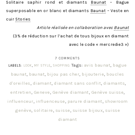
Solitaire saphir rond et diamants
Baunat
– Bague
superposable en or blanc et diamants
Baunat
– Veste en
cuir
Stories
Article réalisée en collaboration avec
Baunat
(3% de réduction sur l’achat de tous bijoux en diamant
avec le code « mercredie3 »)
7 COMMENTS
Tags:
avis baunat
,
bague
LABELS:
LOOK
,
MY STYLE
,
SHOPPING
baunat
,
baunat
,
bijou pas cher
,
bijouterie
,
boucles
d'oreilles
,
diamant
,
diamant sans conflit
,
diamants
,
entretien
,
Geneve
,
Genève diamant
,
Genève suisse
,
influenceur
,
influenceuse
,
parure diamant
,
showroom
genève
,
solitaire
,
suisse
,
suisse bijoux
,
suisse
diamant