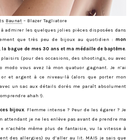
nts
Baunat
– Blazer Tagliatore
 à admirer les quelques jolies pièces disposées dans
lement que très peu de bijoux au quotidien :
mon
s, la bague de mes 30 ans et ma médaille de baptême
.
s plaisirs (pour des occasions, des shootings, ou avec
so modo vous avez là mon quatuor gagnant. Je n’ai
 or et argent à ce niveau-là (alors que porter mon
 avec un sac aux détails dorés me paraît absolument
comprendre ahah !).
 ces bijoux
. Flemme intense ? Peur de les égarer ? Je
 en attendant je ne les enlève pas avant de prendre ma
je n’achète même plus de fantaisie, vu la vitesse à
ent des allergies) ou d’aller au lit. MAIS je sais que