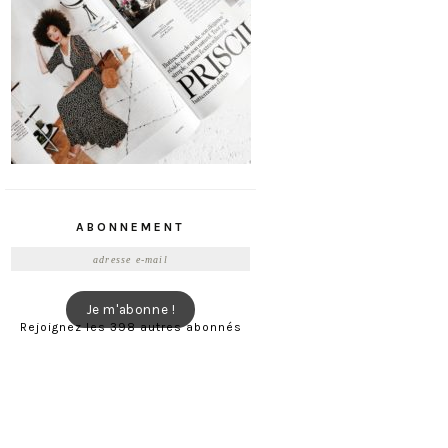
ABONNEMENT
Adresse
e-
mail
Je m'abonne !
Rejoignez les 398 autres abonnés