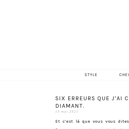
MERCR
Aller
STYLE
CHE
au
contenu
SIX ERREURS QUE J’AI
DIAMANT.
13 mai 2021
Et c’est là que vous vous dite