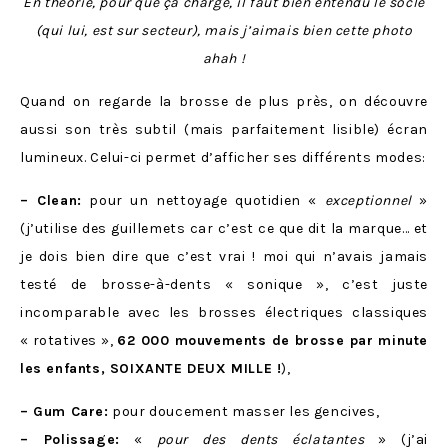
En théorie, pour que ça charge, il faut bien entendu le socle
(qui lui, est sur secteur), mais j’aimais bien cette photo
ahah !
Quand on regarde la brosse de plus près, on découvre
aussi son très subtil (mais parfaitement lisible) écran
lumineux. Celui-ci permet d’afficher ses différents modes:
– Clean:
pour un nettoyage quotidien «
exceptionnel
»
(j’utilise des guillemets car c’est ce que dit la marque… et
je dois bien dire que c’est vrai ! moi qui n’avais jamais
testé de brosse-à-dents « sonique », c’est juste
incomparable avec les brosses électriques classiques
« rotatives »,
62 000 mouvements de brosse par minute
les enfants, SOIXANTE DEUX MILLE !
),
– Gum Care:
pour doucement masser les gencives,
– Polissage:
«
pour des dents éclatantes
» (j’ai