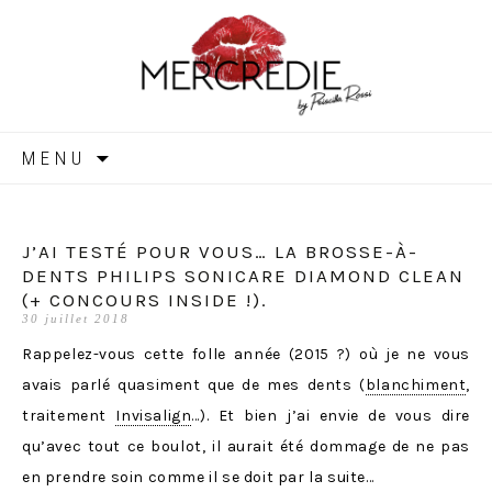
MERCREDIE
Aller
MENU
au
contenu
J’AI TESTÉ POUR VOUS… LA BROSSE-À-
DENTS PHILIPS SONICARE DIAMOND CLEAN
(+ CONCOURS INSIDE !).
30 juillet 2018
Rappelez-vous cette folle année (2015 ?) où je ne vous
avais parlé quasiment que de mes dents (
blanchiment
,
traitement
Invisalign
…). Et bien j’ai envie de vous dire
qu’avec tout ce boulot, il aurait été dommage de ne pas
en prendre soin comme il se doit par la suite…