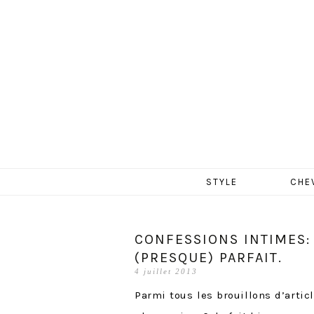
MERCR
Aller
STYLE
CHE
au
contenu
CONFESSIONS INTIMES:
(PRESQUE) PARFAIT.
4 juillet 2013
Parmi tous les brouillons d’articl