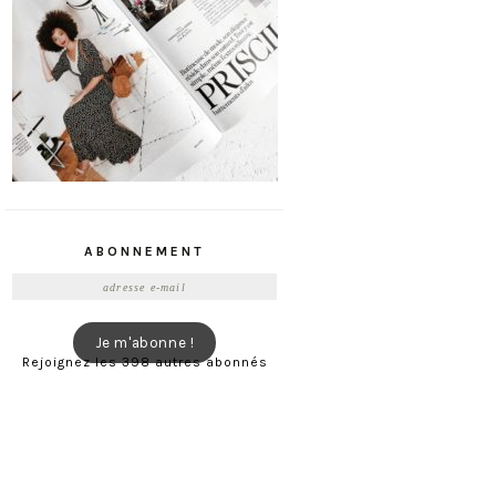
ABONNEMENT
Adresse
e-
mail
Je m'abonne !
Rejoignez les 398 autres abonnés