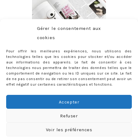
Gérer le consentement aux
cookies
Pour offrir les meilleures expériences, nous utilisons des
technologies telles que les cookies pour stocker et/ou accéder
aux informations des appareils. Le fait de consentir à ces
technologies nous permettra de traiter des données telles que le
comportement de navigation ou les ID uniques sur ce site. Le fait
de ne pas consentir ou de retirer son consentement peut avoir un
effet négatif sur certaines caractéristiques et fonctions.
ABONNEMENT
Adresse
Accepter
e-
mail
Je m'abonne !
Refuser
Rejoignez les 398 autres abonnés
Voir les préférences
mercredie © 2026 All Rights Reserved