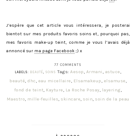
J’espère que cet article vous intéressera, je posterai
bientot sur mes produits favoris soins et, pourquoi pas,
mes favoris make-up teint, comme je vous l’avais déjà
annoncé sur
ma page Facebook
;) x
77 COMMENTS
Tags:
Aesop
,
Armani
,
astuce
,
LABELS:
BEAUTÉ
,
SOINS
beauté
,
dhc
,
eau micellaire
,
Elsamakeup
,
elsamuse
,
fond de teint
,
Kayture
,
La Roche Posay
,
layering
,
Maestro
,
mille-feuilles
,
skincare
,
soin
,
soin de la peau