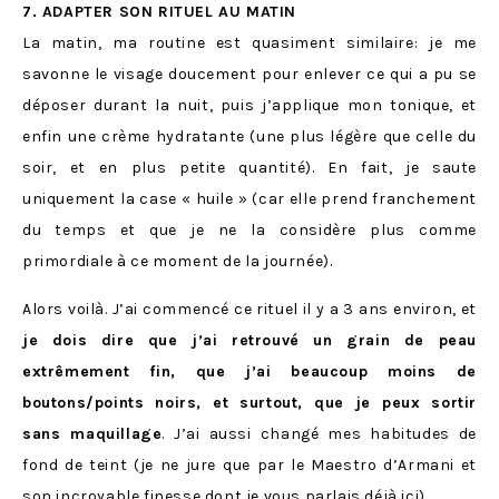
7. ADAPTER SON RITUEL AU MATIN
La matin, ma routine est quasiment similaire: je me
savonne le visage doucement pour enlever ce qui a pu se
déposer durant la nuit, puis j’applique mon tonique, et
enfin une crème hydratante (une plus légère que celle du
soir, et en plus petite quantité). En fait, je saute
uniquement la case « huile » (car elle prend franchement
du temps et que je ne la considère plus comme
primordiale à ce moment de la journée).
Alors voilà. J’ai commencé ce rituel il y a 3 ans environ, et
je dois dire que j’ai retrouvé un grain de peau
extrêmement fin, que j’ai beaucoup moins de
boutons/points noirs, et surtout, que je peux sortir
sans maquillage
. J’ai aussi changé mes habitudes de
fond de teint (je ne jure que par le Maestro d’Armani et
son incroyable finesse dont je vous parlais déjà
ici
).