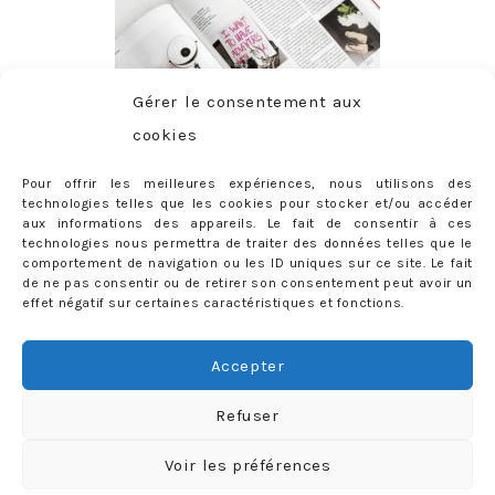
Gérer le consentement aux
cookies
Pour offrir les meilleures expériences, nous utilisons des
technologies telles que les cookies pour stocker et/ou accéder
aux informations des appareils. Le fait de consentir à ces
technologies nous permettra de traiter des données telles que le
comportement de navigation ou les ID uniques sur ce site. Le fait
de ne pas consentir ou de retirer son consentement peut avoir un
effet négatif sur certaines caractéristiques et fonctions.
ABONNEMENT
Adresse
Accepter
e-
mail
Je m'abonne !
Refuser
Rejoignez les 398 autres abonnés
Voir les préférences
mercredie © 2026 All Rights Reserved