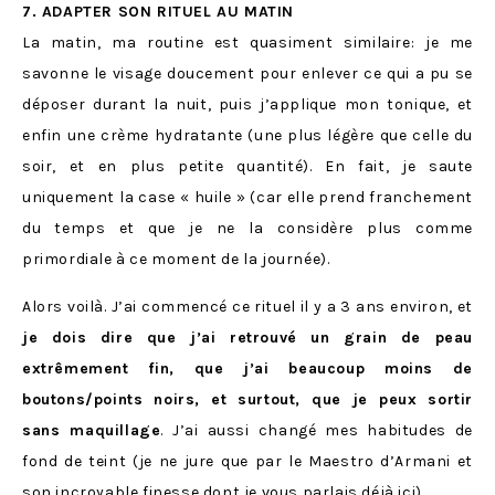
7. ADAPTER SON RITUEL AU MATIN
La matin, ma routine est quasiment similaire: je me
savonne le visage doucement pour enlever ce qui a pu se
déposer durant la nuit, puis j’applique mon tonique, et
enfin une crème hydratante (une plus légère que celle du
soir, et en plus petite quantité). En fait, je saute
uniquement la case « huile » (car elle prend franchement
du temps et que je ne la considère plus comme
primordiale à ce moment de la journée).
Alors voilà. J’ai commencé ce rituel il y a 3 ans environ, et
je dois dire que j’ai retrouvé un grain de peau
extrêmement fin, que j’ai beaucoup moins de
boutons/points noirs, et surtout, que je peux sortir
sans maquillage
. J’ai aussi changé mes habitudes de
fond de teint (je ne jure que par le Maestro d’Armani et
son incroyable finesse dont je vous parlais déjà
ici
).