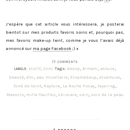
J’espère que cet article vous intéressera, je posterai
bientot sur mes produits favoris soins et, pourquoi pas,
mes favoris make-up teint, comme je vous l’avais déjà
annoncé sur
ma page Facebook
;) x
77 COMMENTS
Tags:
Aesop
,
Armani
,
astuce
,
LABELS:
BEAUTÉ
,
SOINS
beauté
,
dhc
,
eau micellaire
,
Elsamakeup
,
elsamuse
,
fond de teint
,
Kayture
,
La Roche Posay
,
layering
,
Maestro
,
mille-feuilles
,
skincare
,
soin
,
soin de la peau