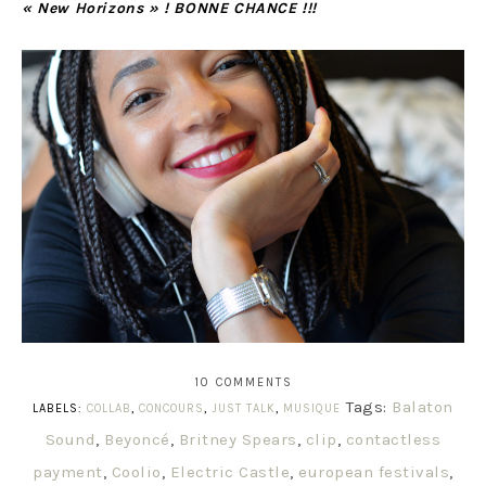
« New Horizons » ! BONNE CHANCE !!!
10 COMMENTS
Tags:
Balaton
LABELS:
COLLAB
,
CONCOURS
,
JUST TALK
,
MUSIQUE
Sound
,
Beyoncé
,
Britney Spears
,
clip
,
contactless
payment
,
Coolio
,
Electric Castle
,
european festivals
,