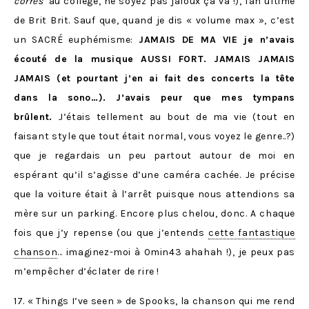
corres’
au collège, ne soyez pas jaloux ça va !), fan ultime
de Brit Brit. Sauf que, quand je dis « volume max », c’est
un SACRÉ euphémisme:
JAMAIS DE MA VIE je n’avais
écouté de la musique AUSSI FORT. JAMAIS JAMAIS
JAMAIS (et pourtant j’en ai fait des concerts la tête
dans la sono…). J’avais peur que mes tympans
brûlent.
J’étais tellement au bout de ma vie (tout en
faisant style que tout était normal, vous voyez le genre..?)
que je regardais un peu partout autour de moi en
espérant qu’il s’agisse d’une caméra cachée. Je précise
que la voiture était à l’arrêt puisque nous attendions sa
mère sur un parking. Encore plus chelou, donc. A chaque
fois que j’y repense (ou que j’entends
cette fantastique
chanson
… imaginez-moi à 0min43 ahahah !), je peux pas
m’empêcher d’éclater de rire !
17. « Things I’ve seen » de Spooks, la chanson qui me rend