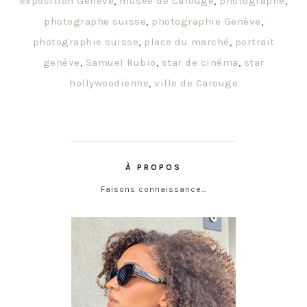
exposition Genève
,
musée de Carouge
,
photographe
,
photographe suisse
,
photographie Genève
,
photographie suisse
,
place du marché
,
portrait
genève
,
Samuel Rubio
,
star de cinéma
,
star
hollywoodienne
,
ville de Carouge
À PROPOS
Faisons connaissance…