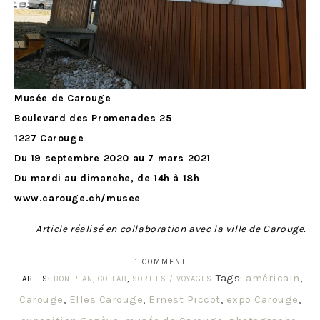
Musée de Carouge
Boulevard des Promenades 25
1227 Carouge
Du 19 septembre 2020 au 7 mars 2021
Du mardi au dimanche, de 14h à 18h
www.carouge.ch/musee
Article réalisé en collaboration avec la ville de Carouge.
1 COMMENT
Tags:
américain
,
LABELS:
BON PLAN
,
COLLAB
,
SORTIES / VOYAGES
Carouge
,
Elles Carouge
,
Ernest Piccot
,
expo Carouge
,