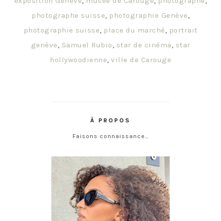
exposition Genève
,
musée de Carouge
,
photographe
,
photographe suisse
,
photographie Genève
,
photographie suisse
,
place du marché
,
portrait
genève
,
Samuel Rubio
,
star de cinéma
,
star
hollywoodienne
,
ville de Carouge
À PROPOS
Faisons connaissance…