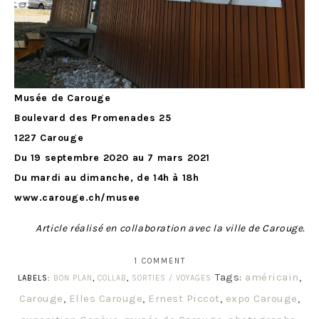
Musée de Carouge
Boulevard des Promenades 25
1227 Carouge
Du 19 septembre 2020 au 7 mars 2021
Du mardi au dimanche, de 14h à 18h
www.carouge.ch/musee
Article réalisé en collaboration avec la ville de Carouge.
1 COMMENT
Tags:
américain
,
LABELS:
BON PLAN
,
COLLAB
,
SORTIES / VOYAGES
Carouge
,
Elles Carouge
,
Ernest Piccot
,
expo Carouge
,