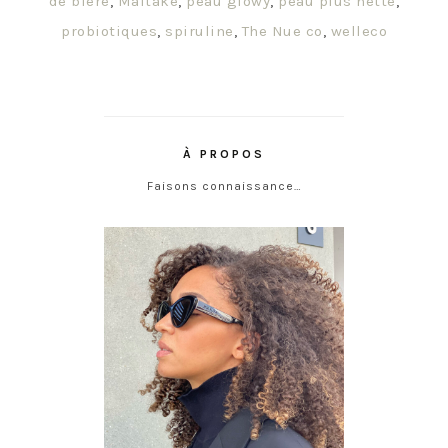
de bière
,
Maitaké
,
peau glowy
,
peau plus nette
,
probiotiques
,
spiruline
,
The Nue co
,
welleco
À PROPOS
Faisons connaissance…