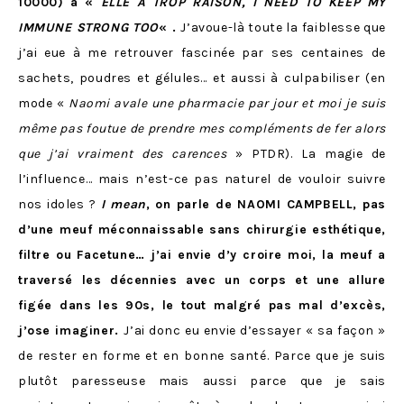
10000) à «
ELLE A TROP RAISON, I NEED TO KEEP MY
IMMUNE STRONG
TOO
« .
J’avoue-là toute la faiblesse que
j’ai eue à me retrouver fascinée par ses centaines de
sachets, poudres et gélules… et aussi à culpabiliser (en
mode «
Naomi avale une pharmacie par jour et moi je suis
même pas foutue de prendre mes compléments de fer alors
que j’ai vraiment des carences
» PTDR). La magie de
l’influence… mais n’est-ce pas naturel de vouloir suivre
nos idoles ?
I mean
, on parle de NAOMI CAMPBELL, pas
d’une meuf méconnaissable sans chirurgie esthétique,
filtre ou Facetune… j’ai envie d’y croire moi, la meuf a
traversé les décennies avec un corps et une allure
figée dans les 90s, le tout malgré pas mal d’excès,
j’ose imaginer.
J’ai donc eu envie d’essayer « sa façon »
de rester en forme et en bonne santé. Parce que je suis
plutôt paresseuse mais aussi parce que je sais