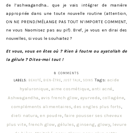
de l’ashwagandha… que je vais intégrer de manière
appropriée dans une toute nouvelle routine (attention,
ON NE PREND/MÉLANGE PAS TOUT N’IMPORTE COMMENT,
ne vous Naomisez pas au pif). Bref, je vous en dirai des
nouvelles, si vous le souhaitez ?
Et vous, vous en êtes où ? Rien à foutre ou ayatollah de
la gélule ? Dites-moi tout !
8 COMMENTS
Tags:
acide
LABELS:
BEAUTÉ
,
BIEN-ÊTRE
,
JUST TALK
,
SOINS
hyaluronique
,
aime cosmétique
,
anti acné
,
Ashwagandha
,
avis french glow
,
ayurveda
,
collagène
,
compléments alimentaires
,
des ongles plus forts
,
dieti natura
,
en poudre
,
faire pousser ses cheveux
plus vite
,
french glow
,
gélules
,
ginseng
,
glowy
,
levure