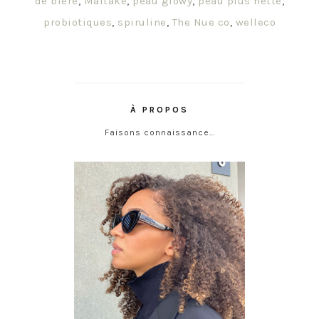
de bière
,
Maitaké
,
peau glowy
,
peau plus nette
,
probiotiques
,
spiruline
,
The Nue co
,
welleco
À PROPOS
Faisons connaissance…