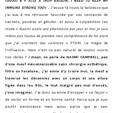
10000) à «
ELLE A TROP RAISON, I NEED TO KEEP MY
IMMUNE STRONG
TOO
« .
J’avoue-là toute la faiblesse que
j’ai eue à me retrouver fascinée par ses centaines de
sachets, poudres et gélules… et aussi à culpabiliser (en
mode «
Naomi avale une pharmacie par jour et moi je suis
même pas foutue de prendre mes compléments de fer alors
que j’ai vraiment des carences
» PTDR). La magie de
l’influence… mais n’est-ce pas naturel de vouloir suivre
nos idoles ?
I mean
, on parle de NAOMI CAMPBELL, pas
d’une meuf méconnaissable sans chirurgie esthétique,
filtre ou Facetune… j’ai envie d’y croire moi, la meuf a
traversé les décennies avec un corps et une allure
figée dans les 90s, le tout malgré pas mal d’excès,
j’ose imaginer.
J’ai donc eu envie d’essayer « sa façon »
de rester en forme et en bonne santé. Parce que je suis
plutôt paresseuse mais aussi parce que je sais