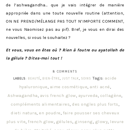
de l’ashwagandha… que je vais intégrer de manière
appropriée dans une toute nouvelle routine (attention,
ON NE PREND/MÉLANGE PAS TOUT N’IMPORTE COMMENT,
ne vous Naomisez pas au pif). Bref, je vous en dirai des
nouvelles, si vous le souhaitez ?
Et vous, vous en êtes où ? Rien à foutre ou ayatollah de
la gélule ? Dites-moi tout !
8 COMMENTS
Tags:
acide
LABELS:
BEAUTÉ
,
BIEN-ÊTRE
,
JUST TALK
,
SOINS
hyaluronique
,
aime cosmétique
,
anti acné
,
Ashwagandha
,
avis french glow
,
ayurveda
,
collagène
,
compléments alimentaires
,
des ongles plus forts
,
dieti natura
,
en poudre
,
faire pousser ses cheveux
plus vite
,
french glow
,
gélules
,
ginseng
,
glowy
,
levure