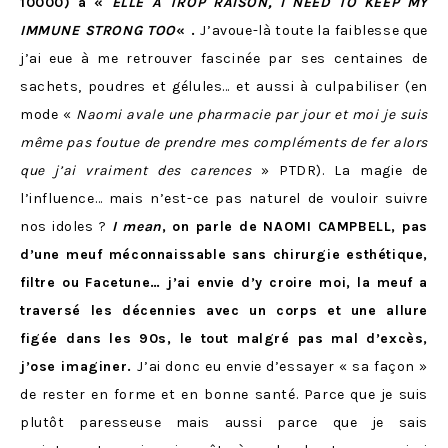
10000) à «
ELLE A TROP RAISON, I NEED TO KEEP MY
IMMUNE STRONG
TOO
« .
J’avoue-là toute la faiblesse que
j’ai eue à me retrouver fascinée par ses centaines de
sachets, poudres et gélules… et aussi à culpabiliser (en
mode «
Naomi avale une pharmacie par jour et moi je suis
même pas foutue de prendre mes compléments de fer alors
que j’ai vraiment des carences
» PTDR). La magie de
l’influence… mais n’est-ce pas naturel de vouloir suivre
nos idoles ?
I mean
, on parle de NAOMI CAMPBELL, pas
d’une meuf méconnaissable sans chirurgie esthétique,
filtre ou Facetune… j’ai envie d’y croire moi, la meuf a
traversé les décennies avec un corps et une allure
figée dans les 90s, le tout malgré pas mal d’excès,
j’ose imaginer.
J’ai donc eu envie d’essayer « sa façon »
de rester en forme et en bonne santé. Parce que je suis
plutôt paresseuse mais aussi parce que je sais