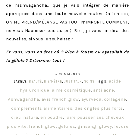
de l’ashwagandha… que je vais intégrer de manière
appropriée dans une toute nouvelle routine (attention,
ON NE PREND/MÉLANGE PAS TOUT N’IMPORTE COMMENT,
ne vous Naomisez pas au pif). Bref, je vous en dirai des
nouvelles, si vous le souhaitez ?
Et vous, vous en êtes où ? Rien à foutre ou ayatollah de
la gélule ? Dites-moi tout !
8 COMMENTS
Tags:
acide
LABELS:
BEAUTÉ
,
BIEN-ÊTRE
,
JUST TALK
,
SOINS
hyaluronique
,
aime cosmétique
,
anti acné
,
Ashwagandha
,
avis french glow
,
ayurveda
,
collagène
,
compléments alimentaires
,
des ongles plus forts
,
dieti natura
,
en poudre
,
faire pousser ses cheveux
plus vite
,
french glow
,
gélules
,
ginseng
,
glowy
,
levure