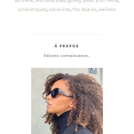
de bière
,
Maitaké
,
peau glowy
,
peau plus nette
,
probiotiques
,
spiruline
,
The Nue co
,
welleco
À PROPOS
Faisons connaissance…