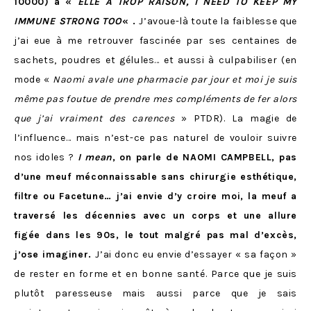
10000) à «
ELLE A TROP RAISON, I NEED TO KEEP MY
IMMUNE STRONG
TOO
« .
J’avoue-là toute la faiblesse que
j’ai eue à me retrouver fascinée par ses centaines de
sachets, poudres et gélules… et aussi à culpabiliser (en
mode «
Naomi avale une pharmacie par jour et moi je suis
même pas foutue de prendre mes compléments de fer alors
que j’ai vraiment des carences
» PTDR). La magie de
l’influence… mais n’est-ce pas naturel de vouloir suivre
nos idoles ?
I mean
, on parle de NAOMI CAMPBELL, pas
d’une meuf méconnaissable sans chirurgie esthétique,
filtre ou Facetune… j’ai envie d’y croire moi, la meuf a
traversé les décennies avec un corps et une allure
figée dans les 90s, le tout malgré pas mal d’excès,
j’ose imaginer.
J’ai donc eu envie d’essayer « sa façon »
de rester en forme et en bonne santé. Parce que je suis
plutôt paresseuse mais aussi parce que je sais