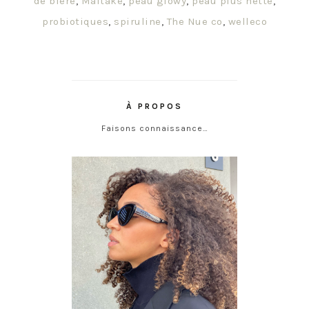
de bière
,
Maitaké
,
peau glowy
,
peau plus nette
,
probiotiques
,
spiruline
,
The Nue co
,
welleco
À PROPOS
Faisons connaissance…