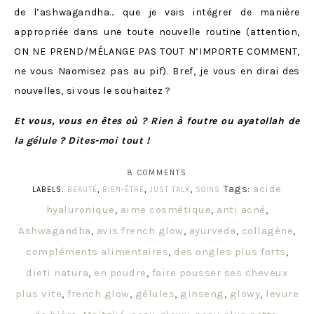
de l’ashwagandha… que je vais intégrer de manière
appropriée dans une toute nouvelle routine (attention,
ON NE PREND/MÉLANGE PAS TOUT N’IMPORTE COMMENT,
ne vous Naomisez pas au pif). Bref, je vous en dirai des
nouvelles, si vous le souhaitez ?
Et vous, vous en êtes où ? Rien à foutre ou ayatollah de
la gélule ? Dites-moi tout !
8 COMMENTS
Tags:
acide
LABELS:
BEAUTÉ
,
BIEN-ÊTRE
,
JUST TALK
,
SOINS
hyaluronique
,
aime cosmétique
,
anti acné
,
Ashwagandha
,
avis french glow
,
ayurveda
,
collagène
,
compléments alimentaires
,
des ongles plus forts
,
dieti natura
,
en poudre
,
faire pousser ses cheveux
plus vite
,
french glow
,
gélules
,
ginseng
,
glowy
,
levure