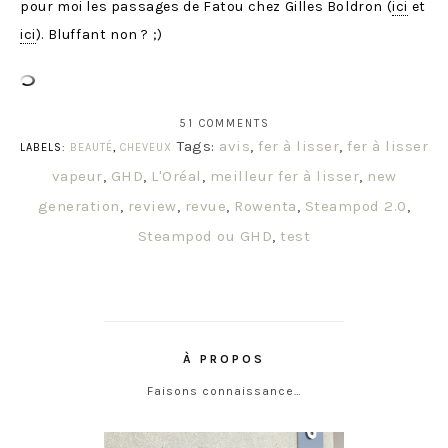
pour moi les passages de Fatou chez Gilles Boldron (
ici
et
ici
). Bluffant non ? ;)
51 COMMENTS
Tags:
avis
,
fer à lisser
,
fer à lisser
LABELS:
BEAUTÉ
,
CHEVEUX
vapeur
,
GHD
,
L'Oréal
,
meilleur fer à lisser
,
new
generation
,
review
,
revue
,
Rowenta
,
Steampod 2.0
,
Steampod ou GHD
,
test
À PROPOS
Faisons connaissance…