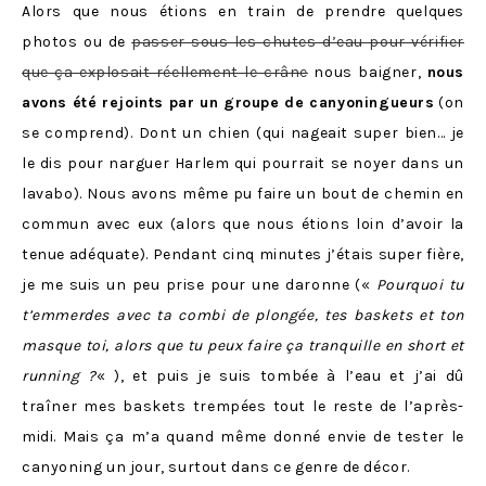
Alors que nous étions en train de prendre quelques
photos ou de
passer sous les chutes d’eau pour vérifier
que ça explosait réellement le crâne
nous baigner,
nous
avons été rejoints par un groupe de canyoningueurs
(on
se comprend). Dont un chien (qui nageait super bien… je
le dis pour narguer Harlem qui pourrait se noyer dans un
lavabo). Nous avons même pu faire un bout de chemin en
commun avec eux (alors que nous étions loin d’avoir la
tenue adéquate). Pendant cinq minutes j’étais super fière,
je me suis un peu prise pour une daronne («
Pourquoi tu
t’emmerdes avec ta combi de plongée, tes baskets et ton
masque toi, alors que tu peux faire ça tranquille en short et
running ?
« ), et puis je suis tombée à l’eau et j’ai dû
traîner mes baskets trempées tout le reste de l’après-
midi. Mais ça m’a quand même donné envie de tester le
canyoning un jour, surtout dans ce genre de décor.