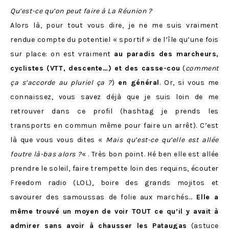
Qu’est-ce qu’on peut faire à La Réunion ?
Alors là, pour tout vous dire, je ne me suis vraiment
rendue compte du potentiel « sportif » de l’île qu’une fois
sur place: on est vraiment
au paradis des marcheurs,
cyclistes (VTT, descente…) et des casse-cou
(
comment
ça s’accorde au pluriel ça ?
)
en général
. Or, si vous me
connaissez, vous savez déjà que je suis loin de me
retrouver dans ce profil (hashtag je prends les
transports en commun même pour faire un arrêt). C’est
là que vous vous dites «
Mais qu’est-ce qu’elle est allée
foutre là-bas alors ?
« . Très bon point. Hé ben elle est allée
prendre le soleil, faire trempette loin des requins, écouter
Freedom radio (LOL), boire des grands mojitos et
savourer des samoussas de folie aux marchés…
Elle a
même trouvé un moyen de voir TOUT ce qu’il y avait à
admirer sans avoir à chausser les Pataugas
(astuce