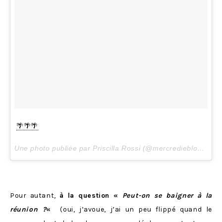
🌴🌴🌴
Une photo publiée par Priscilla Rossi (@mercredieblog) le
1
Pour autant,
à la question «
Peut-on se baigner à la
réunion ?
«
(oui, j’avoue, j’ai un peu flippé quand le