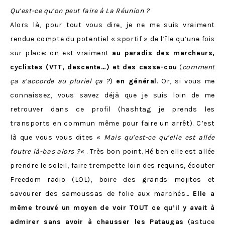
Qu’est-ce qu’on peut faire à La Réunion ?
Alors là, pour tout vous dire, je ne me suis vraiment
rendue compte du potentiel « sportif » de l’île qu’une fois
sur place: on est vraiment
au paradis des marcheurs,
cyclistes (VTT, descente…) et des casse-cou
(
comment
ça s’accorde au pluriel ça ?
)
en général
. Or, si vous me
connaissez, vous savez déjà que je suis loin de me
retrouver dans ce profil (hashtag je prends les
transports en commun même pour faire un arrêt). C’est
là que vous vous dites «
Mais qu’est-ce qu’elle est allée
foutre là-bas alors ?
« . Très bon point. Hé ben elle est allée
prendre le soleil, faire trempette loin des requins, écouter
Freedom radio (LOL), boire des grands mojitos et
savourer des samoussas de folie aux marchés…
Elle a
même trouvé un moyen de voir TOUT ce qu’il y avait à
admirer sans avoir à chausser les Pataugas
(astuce