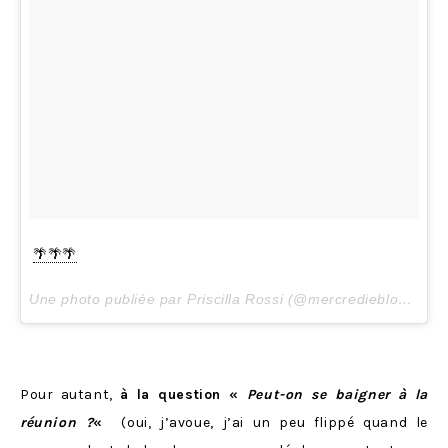
🌴🌴🌴
Une photo publiée par Priscilla Rossi (@mercredieblog) le
1
Pour autant,
à la question «
Peut-on se baigner à la
réunion ?
«
(oui, j’avoue, j’ai un peu flippé quand le