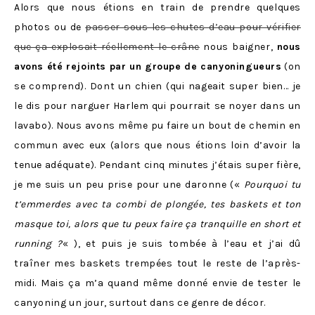
Alors que nous étions en train de prendre quelques
photos ou de
passer sous les chutes d’eau pour vérifier
que ça explosait réellement le crâne
nous baigner,
nous
avons été rejoints par un groupe de canyoningueurs
(on
se comprend). Dont un chien (qui nageait super bien… je
le dis pour narguer Harlem qui pourrait se noyer dans un
lavabo). Nous avons même pu faire un bout de chemin en
commun avec eux (alors que nous étions loin d’avoir la
tenue adéquate). Pendant cinq minutes j’étais super fière,
je me suis un peu prise pour une daronne («
Pourquoi tu
t’emmerdes avec ta combi de plongée, tes baskets et ton
masque toi, alors que tu peux faire ça tranquille en short et
running ?
« ), et puis je suis tombée à l’eau et j’ai dû
traîner mes baskets trempées tout le reste de l’après-
midi. Mais ça m’a quand même donné envie de tester le
canyoning un jour, surtout dans ce genre de décor.