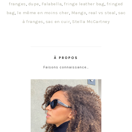
franges
,
dupe
,
Falabella
,
fringe leather bag
,
fringed
bag
,
le même en moins cher
,
Mango
,
real vs steal
,
sac
à franges
,
sac en cuir
,
Stella McCartney
À PROPOS
Faisons connaissance…