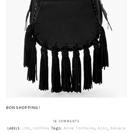
BON SHOPPING !
16 COMMENTS
Tags:
Anne Fontaine
,
Asos
,
besace
LABELS:
LOOK
,
SHOPPING