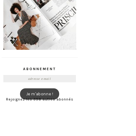
ABONNEMENT
Adresse
e-
mail
Je m'abonne !
Rejoignez les 398 autres abonnés