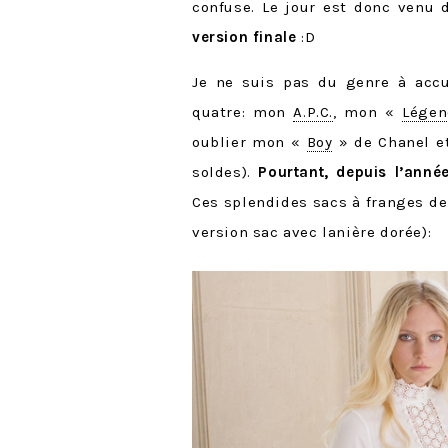
confuse. Le jour est donc venu
version finale
:D
Je ne suis pas du genre à accu
quatre: mon
A.P.C.
, mon «
Légen
oublier mon «
Boy
» de Chanel e
soldes).
Pourtant, depuis l’ann
Ces splendides sacs à franges de
version sac avec lanière dorée):