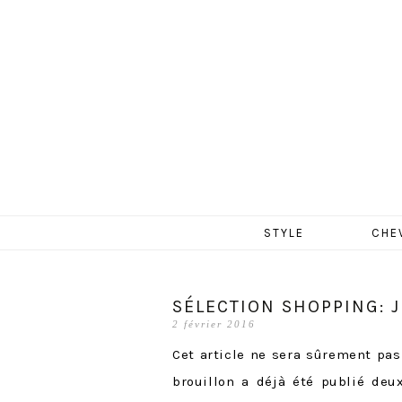
MERCR
Aller
STYLE
CHE
au
contenu
SÉLECTION SHOPPING: J
2 février 2016
Cet article ne sera sûrement pas
brouillon a déjà été publié deu