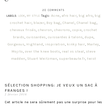
20 COMMENTS
Tags:
Acne
,
afro hair
,
big afro
,
big
LABELS:
LOOK
,
MY STYLE
crochet hair
,
blazer
,
Boy bag
,
Chanel
,
Chanel bag
,
cheveux frisés
,
chevron
,
chevrons
,
copie
,
crochet
braids
,
cuissardes
,
cuissardes à talons
,
dupe
,
Gorgeous
,
Highland
,
inspiration
,
kinky hair
,
Marley
,
Mojito
,
over the knee boots
,
real vs steal
,
steve
madden
,
Stuart Weitzman
,
superbeaute.fr
,
twist
SÉLECTION SHOPPING: JE VEUX UN SAC À
FRANGES !
2 février 2016
Cet article ne sera sûrement pas une surprise pour les