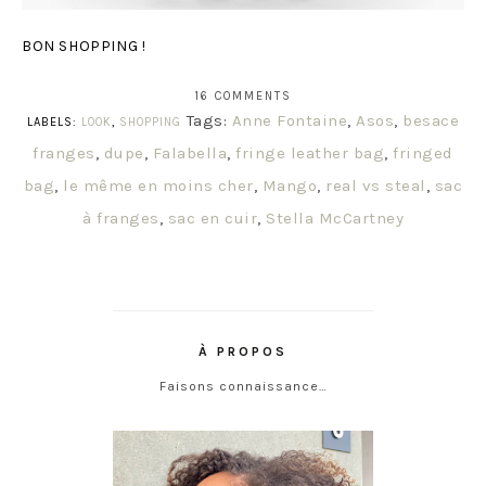
BON SHOPPING !
16 COMMENTS
Tags:
Anne Fontaine
,
Asos
,
besace
LABELS:
LOOK
,
SHOPPING
franges
,
dupe
,
Falabella
,
fringe leather bag
,
fringed
bag
,
le même en moins cher
,
Mango
,
real vs steal
,
sac
à franges
,
sac en cuir
,
Stella McCartney
À PROPOS
Faisons connaissance…