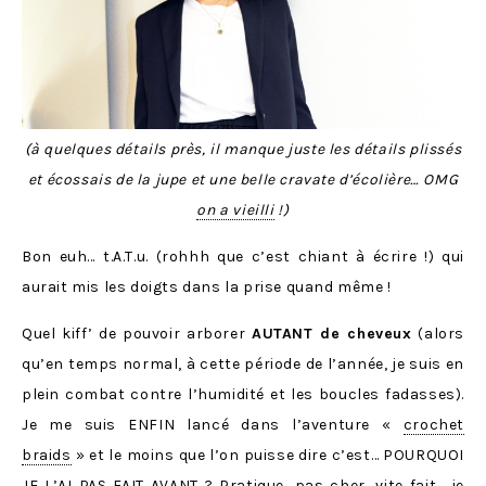
(à quelques détails près, il manque juste les détails plissés
et écossais de la jupe et une belle cravate d’écolière… OMG
on a vieilli
!)
Bon euh… t.A.T.u. (rohhh que c’est chiant à écrire !) qui
aurait mis les doigts dans la prise quand même !
Quel kiff’ de pouvoir arborer
AUTANT de cheveux
(alors
qu’en temps normal, à cette période de l’année, je suis en
plein combat contre l’humidité et les boucles fadasses).
Je me suis ENFIN lancé dans l’aventure «
crochet
braids
» et le moins que l’on puisse dire c’est… POURQUOI
JE L’AI PAS FAIT AVANT ? Pratique, pas cher, vite fait… je