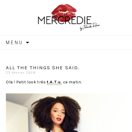
MERCREDIE
Aller
MENU
au
contenu
ALL THE THINGS SHE SAID.
23 février 2016
Ola ! Petit look très
t.A.T.u.
ce matin.