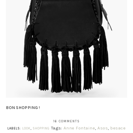
BON SHOPPING !
16 COMMENTS
Tags:
Anne Fontaine
,
Asos
,
besace
LABELS:
LOOK
,
SHOPPING