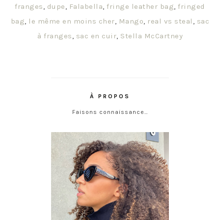
franges
,
dupe
,
Falabella
,
fringe leather bag
,
fringed
bag
,
le même en moins cher
,
Mango
,
real vs steal
,
sac
à franges
,
sac en cuir
,
Stella McCartney
À PROPOS
Faisons connaissance…