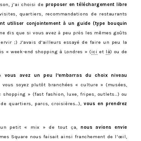
ison, j’ai choisi de
proposer en téléchargement libre
 visites, quartiers, recommandations de restaurants
t utiliser conjointement à un guide (type bouquin
 me dis que si vous avez
à
peu pr
è
s les mêmes goûts
ervir ;) J’avais d’ailleurs essayé de faire un peu la
is « week-end shopping à Londres » (
ici
et
là
) ou de
ue
vous avez un peu l’embarras du choix niveau
e vous soyez plutôt branchées « culture » (musées,
« shopping » (fast fashion, luxe, fripes, outlets…) ou
de quartiers, parcs, croisières…),
vous en prendrez
 un petit « mix » de tout
ç
a,
nous avions envie
imes Square nous faisait ainsi franchement de l’œil,