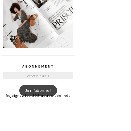
ABONNEMENT
Adresse
e-
mail
Je m'abonne !
Rejoignez les 398 autres abonnés