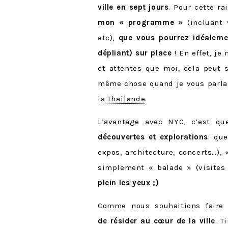
ville en sept jours
. Pour cette ra
mon « programme »
(incluant
etc),
que vous pourrez idéalemen
dépliant) sur place
! En effet, je
et attentes que moi, cela peut s
même chose quand je vous parla
la Thaïlande
.
L’avantage avec NYC, c’est q
découvertes et explorations
: qu
expos, architecture, concerts…), 
simplement « balade » (visites 
plein les yeux ;)
Comme nous souhaitions faire
de résider au cœur de la ville
. T