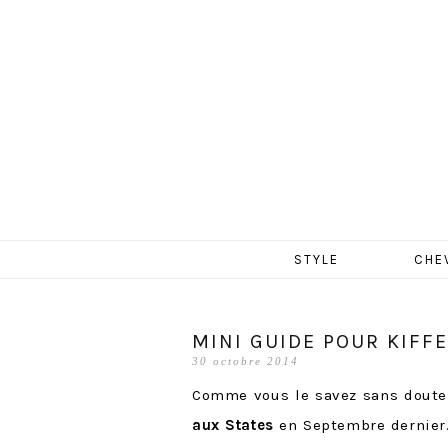
MERCR
Aller
STYLE
CHE
au
contenu
MINI GUIDE POUR KIFF
30 octobre 2014
Comme vous le savez sans doute,
aux States
en Septembre dernier.