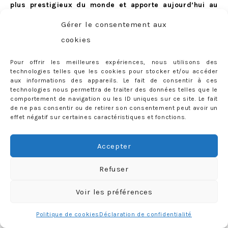
plus prestigieux du monde et apporte aujourd’hui au
Lys Martagon un savoir-faire et une créativité
Gérer le consentement aux
indéniables.
«
Nous avons sauté sur l’occasion pour
cookies
développer une carte exclusive : nos sirops, nos liqueurs,
nos infusions sont tous élaborés « maison », Quelle
Pour offrir les meilleures expériences, nous utilisons des
technologies telles que les cookies pour stocker et/ou accéder
meilleure base pour travailler des cocktails exclusifs et
aux informations des appareils. Le fait de consentir à ces
personnalisables ?
« , demande Christophe Callarec.
technologies nous permettra de traiter des données telles que le
comportement de navigation ou les ID uniques sur ce site. Le fait
«
Nous jouons le jeu du « Prohibition Bar » à fond, avec par
de ne pas consentir ou de retirer son consentement peut avoir un
effet négatif sur certaines caractéristiques et fonctions.
exemple une entrée de type « Speakeasy », comme dans les
années 20 à New York. Nous envisageons d’ailleurs
Accepter
d’organiser, plusieurs fois par semaine, des dégustations
de cocktails. Nous pourrions ainsi faire goûter nos
Refuser
créations à nos clients, en faisant le show et en partageant
nos inspirations avec eux en direct ! »
.
Voir les préférences
Politique de cookies
Déclaration de confidentialité