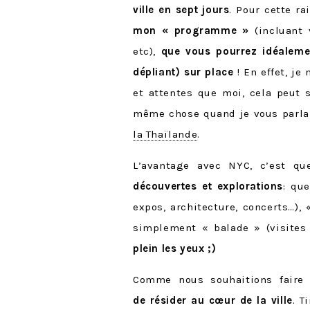
ville en sept jours
. Pour cette ra
mon « programme »
(incluant
etc),
que vous pourrez idéalemen
dépliant) sur place
! En effet, je
et attentes que moi, cela peut s
même chose quand je vous parla
la Thaïlande
.
L’avantage avec NYC, c’est q
découvertes et explorations
: qu
expos, architecture, concerts…), 
simplement « balade » (visites 
plein les yeux ;)
Comme nous souhaitions faire
de résider au cœur de la ville
. T