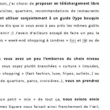
ison, j’ai choisi de
proposer en téléchargement libre
 visites, quartiers, recommandations de restaurants
t utiliser conjointement à un guide (type bouquin
 me dis que si vous avez
à
peu pr
è
s les mêmes goûts
ervir ;) J’avais d’ailleurs essayé de faire un peu la
is « week-end shopping à Londres » (
ici
et
là
) ou de
ue
vous avez un peu l’embarras du choix niveau
e vous soyez plutôt branchées « culture » (musées,
« shopping » (fast fashion, luxe, fripes, outlets…) ou
de quartiers, parcs, croisières…),
vous en prendrez
 un petit « mix » de tout
ç
a,
nous avions envie
imes Square nous faisait ainsi franchement de l’œil,