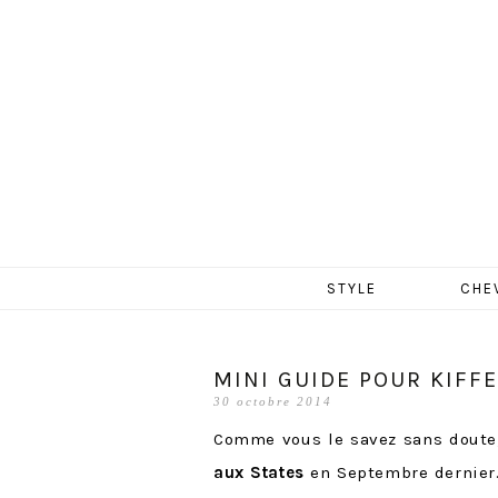
MERCR
Aller
STYLE
CHE
au
contenu
MINI GUIDE POUR KIFF
30 octobre 2014
Comme vous le savez sans doute,
aux States
en Septembre dernier.