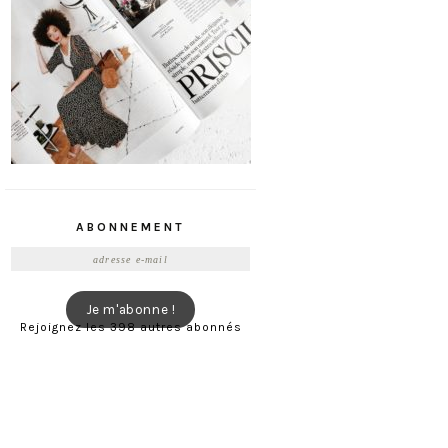
ABONNEMENT
Adresse
e-
mail
Je m'abonne !
Rejoignez les 398 autres abonnés