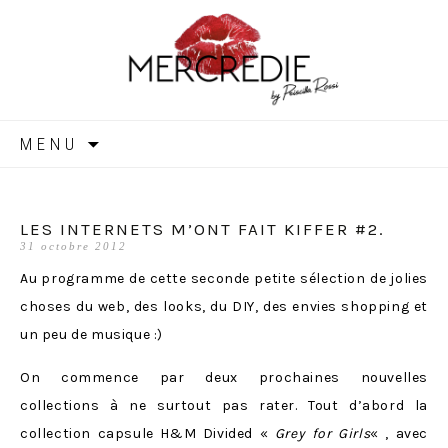
MERCREDIE
Aller
MENU
au
contenu
LES INTERNETS M’ONT FAIT KIFFER #2.
31 octobre 2012
Au programme de cette seconde petite sélection de jolies
choses du web, des looks, du DIY, des envies shopping et
un peu de musique :)
On commence par deux prochaines nouvelles
collections à ne surtout pas rater. Tout d’abord la
collection capsule H&M Divided «
Grey for Girls
« , avec