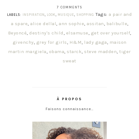
7 COMMENTS
Tags:
a pair and
LABELS:
INSPIRATION
,
LOOK
,
MUSIQUE
,
SHOPPING
a spare
,
alice dellal
,
ann sophie
,
assitan
,
balibulle
,
Beyoncé
,
destiny's child
,
elsamuse
,
get over yourself
,
givenchy
,
grey for girls
,
H&M
,
lady gaga
,
maison
martin margiela
,
obama
,
starck
,
steve madden
,
tiger
sweat
À PROPOS
Faisons connaissance…