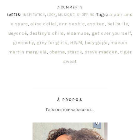
7 COMMENTS
Tags:
a pair and
LABELS:
INSPIRATION
,
LOOK
,
MUSIQUE
,
SHOPPING
a spare
,
alice dellal
,
ann sophie
,
assitan
,
balibulle
,
Beyoncé
,
destiny's child
,
elsamuse
,
get over yourself
,
givenchy
,
grey for girls
,
H&M
,
lady gaga
,
maison
martin margiela
,
obama
,
starck
,
steve madden
,
tiger
sweat
À PROPOS
Faisons connaissance…