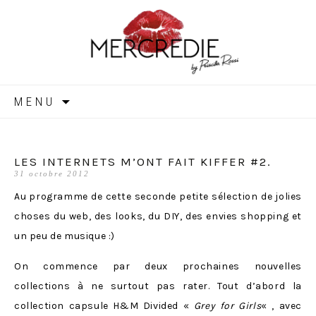
MERCREDIE
Aller
MENU
au
contenu
LES INTERNETS M’ONT FAIT KIFFER #2.
31 octobre 2012
Au programme de cette seconde petite sélection de jolies
choses du web, des looks, du DIY, des envies shopping et
un peu de musique :)
On commence par deux prochaines nouvelles
collections à ne surtout pas rater. Tout d’abord la
collection capsule H&M Divided «
Grey for Girls
« , avec