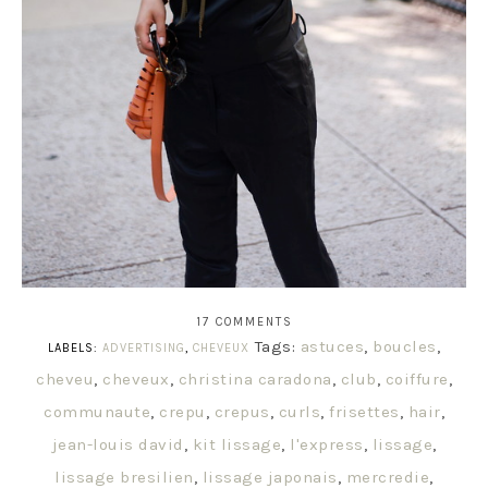
17 COMMENTS
Tags:
astuces
,
boucles
,
LABELS:
ADVERTISING
,
CHEVEUX
cheveu
,
cheveux
,
christina caradona
,
club
,
coiffure
,
communaute
,
crepu
,
crepus
,
curls
,
frisettes
,
hair
,
jean-louis david
,
kit lissage
,
l'express
,
lissage
,
lissage bresilien
,
lissage japonais
,
mercredie
,