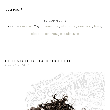
… ou pas..?
39 COMMENTS
Tags:
boucles
,
cheveux
,
couleur
,
hair
,
LABELS:
CHEVEUX
obsession
,
rouge
,
teinture
DÉTENDUE DE LA BOUCLETTE.
4 octobre 2012