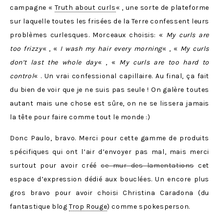
campagne «
Truth about curls
« , une sorte de plateforme
sur laquelle toutes les frisées de la Terre confessent leurs
problèmes curlesques. Morceaux choisis: «
My curls are
too frizzy
« , «
I wash my hair every morning
« , «
My curls
don’t last the whole day
« , «
My curls are too hard to
control
« . Un vrai confessional capillaire. Au final, ça fait
du bien de voir que je ne suis pas seule ! On galère toutes
autant mais une chose est sûre, on ne se lissera jamais
la tête pour faire comme tout le monde :)
Donc Paulo, bravo. Merci pour cette gamme de produits
spécifiques qui ont l’air d’envoyer pas mal, mais merci
surtout pour avoir créé
ce mur des lamentations
cet
espace d’expression dédié aux bouclées. Un encore plus
gros bravo pour avoir choisi Christina Caradona (du
fantastique blog
Trop Rouge
) comme spokesperson.