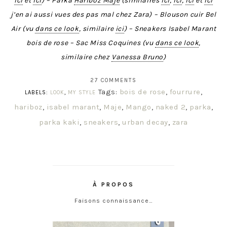
ici
et
ici
) – Parka
Hariboz Maje
(similaires
ici
,
ici
,
ici
et
ici
j’en ai aussi vues des pas mal chez Zara) – Blouson cuir Bel
Air (vu
dans ce look
, similaire
ici
) – Sneakers Isabel Marant
bois de rose – Sac Miss Coquines (vu
dans ce look
,
similaire chez
Vanessa Bruno
)
27 COMMENTS
Tags:
bois de rose
,
fourrure
,
LABELS:
LOOK
,
MY STYLE
hariboz
,
isabel marant
,
Maje
,
Mango
,
naked 2
,
parka
,
parka kaki
,
sneakers
,
urban decay
,
zara
À PROPOS
Faisons connaissance…