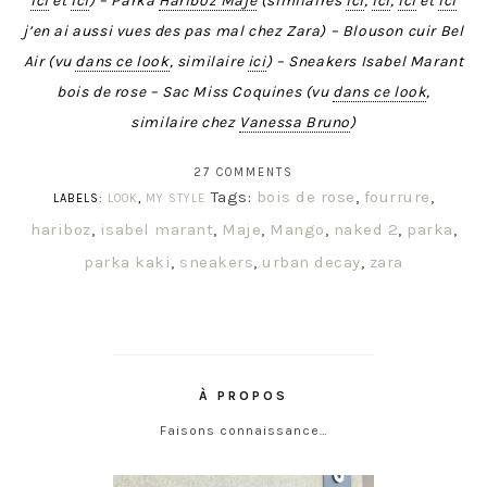
ici
et
ici
) – Parka
Hariboz Maje
(similaires
ici
,
ici
,
ici
et
ici
j’en ai aussi vues des pas mal chez Zara) – Blouson cuir Bel
Air (vu
dans ce look
, similaire
ici
) – Sneakers Isabel Marant
bois de rose – Sac Miss Coquines (vu
dans ce look
,
similaire chez
Vanessa Bruno
)
27 COMMENTS
Tags:
bois de rose
,
fourrure
,
LABELS:
LOOK
,
MY STYLE
hariboz
,
isabel marant
,
Maje
,
Mango
,
naked 2
,
parka
,
parka kaki
,
sneakers
,
urban decay
,
zara
À PROPOS
Faisons connaissance…